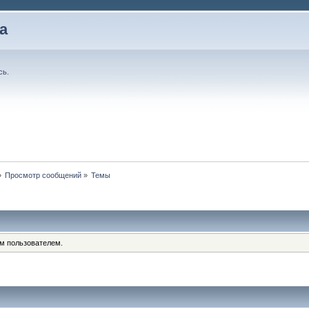
а
сь
.
»
Просмотр сообщений
»
Темы
им пользователем.