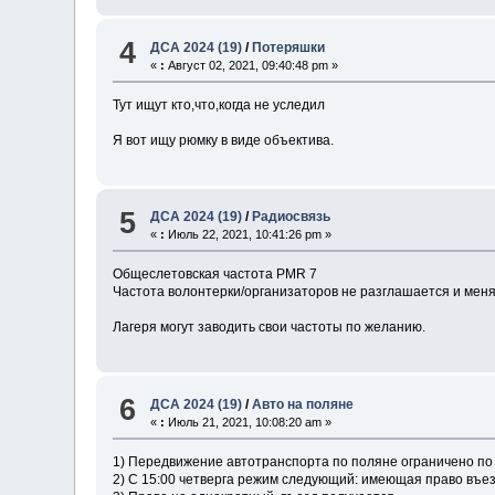
4
ДСА 2024 (19)
/
Потеряшки
«
:
Август 02, 2021, 09:40:48 pm »
Тут ищут кто,что,когда не уследил
Я вот ищу рюмку в виде объектива.
5
ДСА 2024 (19)
/
Радиосвязь
«
:
Июль 22, 2021, 10:41:26 pm »
Общеслетовская частота PMR 7
Частота волонтерки/организаторов не разглашается и меняе
Лагеря могут заводить свои частоты по желанию.
6
ДСА 2024 (19)
/
Авто на поляне
«
:
Июль 21, 2021, 10:08:20 am »
1) Передвижение автотранспорта по поляне ограничено п
2) С 15:00 четверга режим следующий: имеющая право въез