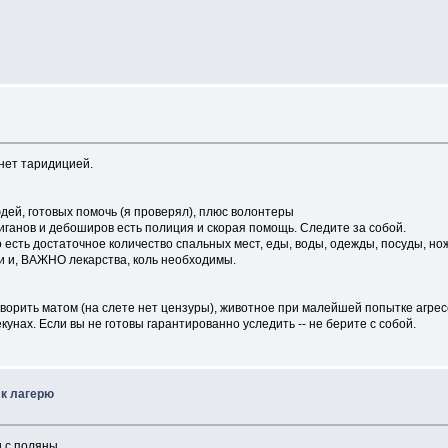
анет таридицией.
людей, готовых помочь (я проверял), плюс волонтеры
иганов и дебоширов есть полиция и скорая помощь. Следите за собой.
 достаточное количество спальных мест, еды, воды, одежды, посуды, ноже
и и, ВАЖНО лекарства, коль необходимы.
оворить матом (на слете нет цензуры), животное при малейшей попытке агресс
екунах. Если вы не готовы гарантированно уследить -- не берите с собой.
 к лагерю
 с поляны.