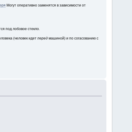
геря
Могут оперативно заменятся в зависимости от
тся под лобовое стекло.
ловека (человек идет
перед
машиной) и по согасованию с