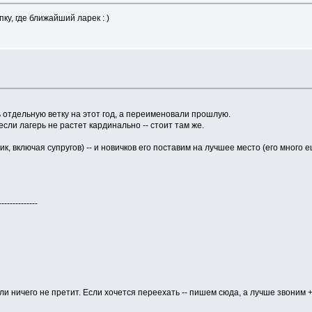
ку, где ближайший ларек : )
ь отдельную ветку на этот год, а переименовали прошлую.
 если лагерь не растет кардинально -- стоит там же.
ик, включая супругов) -- и новичков его поставим на лучшее место (его много 
------------
сли ничего не претит. Если хочется переехать -- пишем сюда, а лучше звоним +