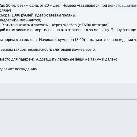
о 20 человек -- одна, от 20 -- две). Номера указываются при
регистрации ла
оляну)
бора (1000 рублей, идет хозяевам поляны)
поддержки, музыкантов)
т
. Хотите выехать и заехать -- через экосбор (с 16:00 четверга).
й в том числе и номер телефона ответственного за машинку. Пропуск кладе
ям периметра поляны. Начиная с сумерек (18:00) --
только
в сопровождении че
 вызова гайцов. Безопасность слетовцев важнее всего.
место для парковки. А дотащить лагерные вещи не так уж и далеко
 подлежат обсуждению