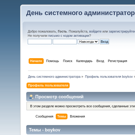
День системного администратор
Добро пожаловать,
Гость
. Пожалуйста,
войдите
или
зарегистрируйте
Не получили
письмо с кодом активации
?
Начало
Помощь
Поиск
Календарь
Вход
Регистрация
День системного администратора
»
Профиль пользователя boykov
Профиль пользователя
Просмотр сообщений
В этом разделе можно просмотреть все сообщения, сделанные эт
Сообщения
Темы
Вложения
Темы - boykov