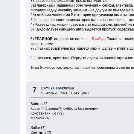
3) Право на однократный въезд получается
3а) лагерными машинами обеспечения -- сейфы, электрика (д
ситуации (одну машинку заменить на другую до въезда на п
3б) любыми машинами В категории при условии оплаты экос
3в) по разрешению организаторов (машины спонсоров, тех
4) Разъездных машин (съездить за продуктами, прочее)
не
5) Каждому въезжающему авто выдается пропуск, содержащи
6)
ГЛАВНОЕ
: скорость по поляне --
5 км/час
. Только по коле
волонтерами.
7) у пьяных водителей изымаются ключи, далее -- вплоть до
8 ) Наконец, приятное. Перед въездом на поляну огромное 
Тема блокируется, поскольку правила проверены и уже не
7
САтЧ
/
Перекличка
«
:
Июль 20, 2021, 11:14:28 pm »
Бойков 25
Костя Ч (с женой?) суббота без ночевки
Константин КИТ (?)
Малком 24
Snifer (?)
Светлый (?)