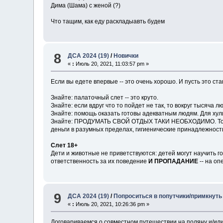
Дима (Шама) с женой (?)
Что тащим, как еду раскладыавть будем
8
ДСА 2024 (19)
/
Новички
«
:
Июль 20, 2021, 11:03:57 pm »
Если вы едете впервые -- это очень хорошо. И пусть это ст
Знайте: палаточный слет -- это круто.
Знайте: если вдруг что то пойдет не так, то вокруг тысяча 
Знайте: помощь оказать готовы адекватным людям. Для хул
Знайте: ПРОДУМАТЬ СВОЙ ОТДЫХ ТАКИ НЕОБХОДИМО. То есть
деньги в разумных пределах, гигиенические принадлежност
Слет 18+
Дети и животные не приветствуются: детей могут научить г
ответственность за их поведение
И ПРОПАДАНИЕ
-- на оп
9
ДСА 2024 (19)
/
Попроситься в попутчики/примкнуть
«
:
Июль 20, 2021, 10:26:36 pm »
Договариваемся о совместном путешествии на поляну и/или