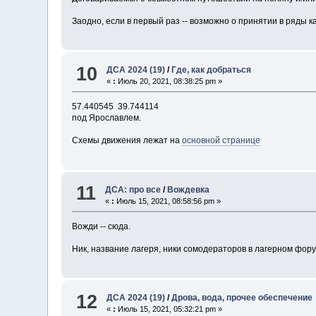
Заодно, если в первый раз -- возможно о принятии в ряды ка
10
ДСА 2024 (19)
/
Где, как добраться
«
:
Июль 20, 2021, 08:38:25 pm »
57.440545 39.744114
под Ярославлем.
Схемы движения лежат на
основной странице
11
ДСА: про все
/
Вождевка
«
:
Июль 15, 2021, 08:58:56 pm »
Вожди -- сюда.
Ник, название лагеря, ники сомодераторов в лагерном фору
12
ДСА 2024 (19)
/
Дрова, вода, прочее обеспечение
«
:
Июль 15, 2021, 05:32:21 pm »