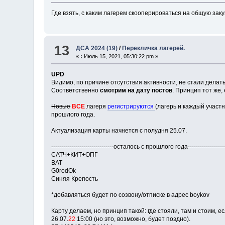
Где взять, с каким лагерем скооперироваться на общую закуп
13
ДСА 2024 (19)
/
Перекличка лагерей.
«
:
Июль 15, 2021, 05:30:22 pm »
UPD
Видимо, по причине отсутствия активности, не стали делат
Соответственно
смотрим на дату постов
. Принцип тот же,
Новые
ВСЕ
лагеря
регистрируются
(лагерь и каждый участн
прошлого года.
Актуализация карты начнется с полудня 25.07.
-------------------------------осталось с прошлого года--------------------
САТЧ+КИТ+ОПГ
BAT
G0rodOk
Синяя Крепость
*добавляться будет по созвону/отписке в адрес boykov
Карту делаем, но принцип такой: где стояли, там и стоим, е
26.07.
22
15:00 (но это, возможно, будет поздно).