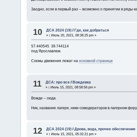
Заодно, если в первый раз -- возможно о принятии в ряды ка
10
ДСА 2024 (19)
/
Где, как добраться
«
:
Июль 20, 2021, 08:38:25 pm »
57.440545 39.744114
под Ярославлем.
Схемы движения лежат на
основной странице
11
ДСА: про все
/
Вождевка
«
:
Июль 15, 2021, 08:58:56 pm »
Вожди -- сюда.
Ник, название лагеря, ники сомодераторов в лагерном фору
12
ДСА 2024 (19)
/
Дрова, вода, прочее обеспечение
«
:
Июль 15, 2021, 05:32:21 pm »