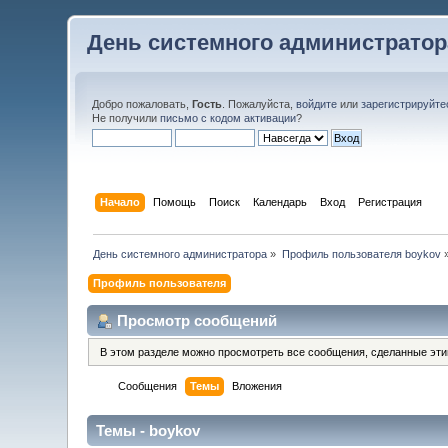
День системного администратор
Добро пожаловать,
Гость
. Пожалуйста,
войдите
или
зарегистрируйте
Не получили
письмо с кодом активации
?
Начало
Помощь
Поиск
Календарь
Вход
Регистрация
День системного администратора
»
Профиль пользователя boykov
Профиль пользователя
Просмотр сообщений
В этом разделе можно просмотреть все сообщения, сделанные эт
Сообщения
Темы
Вложения
Темы - boykov