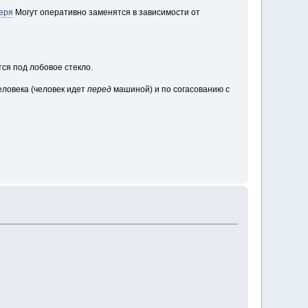
геря
Могут оперативно заменятся в зависимости от
тся под лобовое стекло.
ловека (человек идет
перед
машиной) и по согасованию с