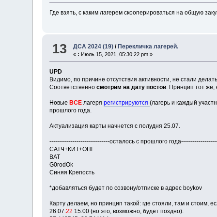
Где взять, с каким лагерем скооперироваться на общую закуп
13
ДСА 2024 (19)
/
Перекличка лагерей.
«
:
Июль 15, 2021, 05:30:22 pm »
UPD
Видимо, по причине отсутствия активности, не стали делат
Соответственно
смотрим на дату постов
. Принцип тот же,
Новые
ВСЕ
лагеря
регистрируются
(лагерь и каждый участн
прошлого года.
Актуализация карты начнется с полудня 25.07.
-------------------------------осталось с прошлого года--------------------
САТЧ+КИТ+ОПГ
BAT
G0rodOk
Синяя Крепость
*добавляться будет по созвону/отписке в адрес boykov
Карту делаем, но принцип такой: где стояли, там и стоим, е
26.07.
22
15:00 (но это, возможно, будет поздно).