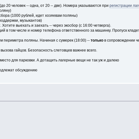
о 20 человек -- одна, от 20 -- две). Номера указываются при
регистрации ла
оляну)
бора (1000 рублей, идет хозяевам поляны)
поддержки, музыкантов)
т
. Хотите выехать и заехать -- через экосбор (с 16:00 четверга).
й в том числе и номер телефона ответственного за машинку. Пропуск кладе
ям периметра поляны. Начиная с сумерек (18:00) --
только
в сопровождении че
 вызова гайцов. Безопасность слетовцев важнее всего.
место для парковки. А дотащить лагерные вещи не так уж и далеко
 подлежат обсуждению