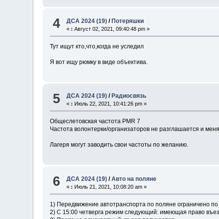
4
ДСА 2024 (19)
/
Потеряшки
«
:
Август 02, 2021, 09:40:48 pm »
Тут ищут кто,что,когда не уследил
Я вот ищу рюмку в виде объектива.
5
ДСА 2024 (19)
/
Радиосвязь
«
:
Июль 22, 2021, 10:41:26 pm »
Общеслетовская частота PMR 7
Частота волонтерки/организаторов не разглашается и меняе
Лагеря могут заводить свои частоты по желанию.
6
ДСА 2024 (19)
/
Авто на поляне
«
:
Июль 21, 2021, 10:08:20 am »
1) Передвижение автотранспорта по поляне ограничено п
2) С 15:00 четверга режим следующий: имеющая право въез