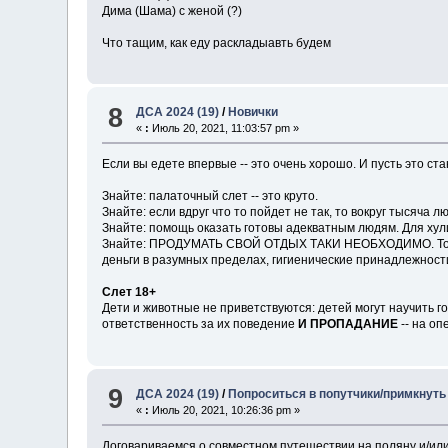
Дима (Шама) с женой (?)
Что тащим, как еду раскладыавть будем
8
ДСА 2024 (19)
/
Новички
«
:
Июль 20, 2021, 11:03:57 pm »
Если вы едете впервые -- это очень хорошо. И пусть это ст
Знайте: палаточный слет -- это круто.
Знайте: если вдруг что то пойдет не так, то вокруг тысяча 
Знайте: помощь оказать готовы адекватным людям. Для хул
Знайте: ПРОДУМАТЬ СВОЙ ОТДЫХ ТАКИ НЕОБХОДИМО. То есть
деньги в разумных пределах, гигиенические принадлежност
Слет 18+
Дети и животные не приветствуются: детей могут научить г
ответственность за их поведение
И ПРОПАДАНИЕ
-- на оп
9
ДСА 2024 (19)
/
Попроситься в попутчики/примкнуть
«
:
Июль 20, 2021, 10:26:36 pm »
Договариваемся о совместном путешествии на поляну и/или