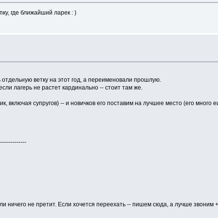
ку, где ближайший ларек : )
ь отдельную ветку на этот год, а переименовали прошлую.
 если лагерь не растет кардинально -- стоит там же.
ик, включая супругов) -- и новичков его поставим на лучшее место (его много 
------------
сли ничего не претит. Если хочется переехать -- пишем сюда, а лучше звоним +