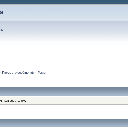
а
сь
.
»
Просмотр сообщений
»
Темы
им пользователем.