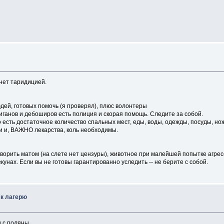
анет таридицией.
людей, готовых помочь (я проверял), плюс волонтеры
иганов и дебоширов есть полиция и скорая помощь. Следите за собой.
 достаточное количество спальных мест, еды, воды, одежды, посуды, ноже
и и, ВАЖНО лекарства, коль необходимы.
оворить матом (на слете нет цензуры), животное при малейшей попытке агресс
екунах. Если вы не готовы гарантированно уследить -- не берите с собой.
 к лагерю
 с поляны.