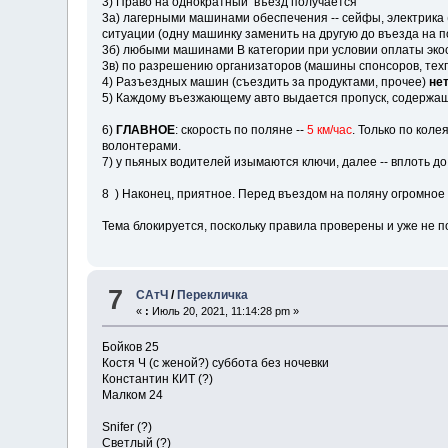
3) Право на однократный въезд получается
3а) лагерными машинами обеспечения -- сейфы, электрика (д
ситуации (одну машинку заменить на другую до въезда на п
3б) любыми машинами В категории при условии оплаты экос
3в) по разрешению организаторов (машины спонсоров, тех
4) Разъездных машин (съездить за продуктами, прочее)
не
5) Каждому въезжающему авто выдается пропуск, содержащи
6)
ГЛАВНОЕ
: скорость по поляне --
5 км/час
. Только по коле
волонтерами.
7) у пьяных водителей изымаются ключи, далее -- вплоть до
8 ) Наконец, приятное. Перед въездом на поляну огромное 
Тема блокируется, поскольку правила проверены и уже не
7
САтЧ
/
Перекличка
«
:
Июль 20, 2021, 11:14:28 pm »
Бойков 25
Костя Ч (с женой?) суббота без ночевки
Константин КИТ (?)
Малком 24
Snifer (?)
Светлый (?)