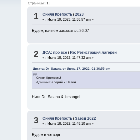
Страницы: [
1
]
1
Синяя Крепость
/
2023
«
:
Июль 19, 2023, 11:55:57 am »
Будем, начнём заезжать с 26.07
2
ДСА: про все
/
Re: Регистрация лагерей
«
:
Июль 18, 2022, 11:47:32 am »
Цитата: Dr_Satana от Июнь 17, 2022, 01:36:55 pm
Синяя Крепость!
Админы Валерий и Павел
Ники Dr_Satana & forsangel
3
Синяя Крепость
/
Заезд 2022
«
:
Июль 18, 2022, 11:45:10 am »
Будем в четверг