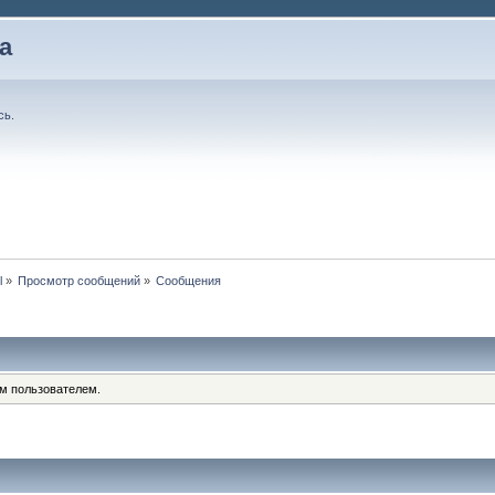
а
сь
.
l
»
Просмотр сообщений
»
Сообщения
им пользователем.