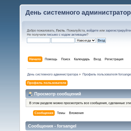
День системного администратор
Добро пожаловать,
Гость
. Пожалуйста,
войдите
или
зарегистрируйте
Не получили
письмо с кодом активации
?
Начало
Помощь
Поиск
Календарь
Вход
Регистрация
День системного администратора
»
Профиль пользователя forsange
Профиль пользователя
Просмотр сообщений
В этом разделе можно просмотреть все сообщения, сделанные эт
Сообщения
Темы
Вложения
Сообщения - forsangel