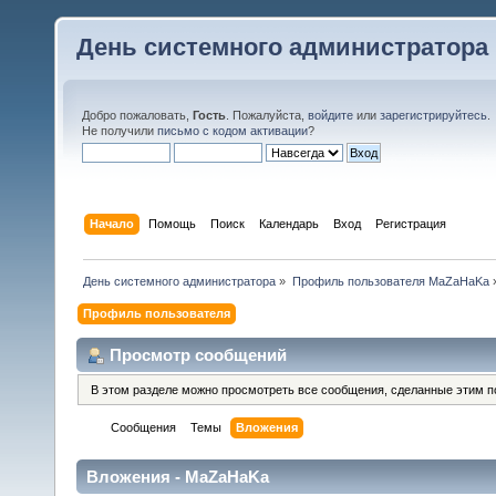
День системного администратора
Добро пожаловать,
Гость
. Пожалуйста,
войдите
или
зарегистрируйтесь
.
Не получили
письмо с кодом активации
?
Начало
Помощь
Поиск
Календарь
Вход
Регистрация
День системного администратора
»
Профиль пользователя MaZaHaKa
Профиль пользователя
Просмотр сообщений
В этом разделе можно просмотреть все сообщения, сделанные этим п
Сообщения
Темы
Вложения
Вложения - MaZaHaKa