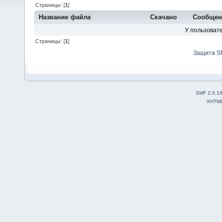
Страницы: [
1
]
Название файла
Скачано
Сообщен
У пользовате
Страницы: [
1
]
Защита S
SMF 2.0.1
XHTM