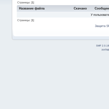
Страницы: [
1
]
Название файла
Скачано
Сообщен
У пользовате
Страницы: [
1
]
Защита S
SMF 2.0.1
XHTM