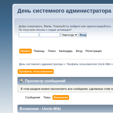
День системного администратора
Добро пожаловать,
Гость
. Пожалуйста,
войдите
или
зарегистрируйтесь
.
Не получили
письмо с кодом активации
?
Начало
Помощь
Поиск
Календарь
Вход
Регистрация
День системного администратора
»
Профиль пользователя Uncle-Miki
»
Профиль пользователя
Просмотр сообщений
В этом разделе можно просмотреть все сообщения, сделанные этим п
Сообщения
Темы
Вложения
Вложения - Uncle-Miki