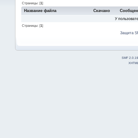
Страницы: [
1
]
Название файла
Скачано
Сообщен
У пользовате
Страницы: [
1
]
Защита S
SMF 2.0.1
XHTM