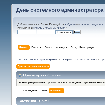
День системного администратора
Добро пожаловать,
Гость
. Пожалуйста,
войдите
или
зарегистрируйтесь
.
Не получили
письмо с кодом активации
?
Начало
Помощь
Поиск
Календарь
Вход
Регистрация
День системного администратора
»
Профиль пользователя Snifer
»
Про
Профиль пользователя
Просмотр сообщений
В этом разделе можно просмотреть все сообщения, сделанные этим п
Сообщения
Темы
Вложения
Вложения - Snifer