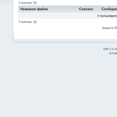
Страницы: [
1
]
Название файла
Скачано
Сообщен
У пользовате
Страницы: [
1
]
Защита S
SMF 2.0.1
XHTM