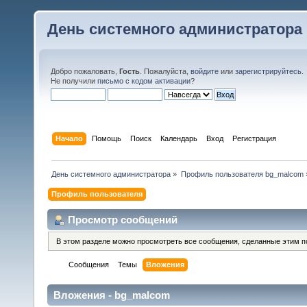
День системного администратора
Добро пожаловать,
Гость
. Пожалуйста,
войдите
или
зарегистрируйтесь
.
Не получили
письмо с кодом активации
?
Начало
Помощь
Поиск
Календарь
Вход
Регистрация
День системного администратора
»
Профиль пользователя bg_malcom
Профиль пользователя
Просмотр сообщений
В этом разделе можно просмотреть все сообщения, сделанные этим п
Сообщения
Темы
Вложения
Вложения - bg_malcom