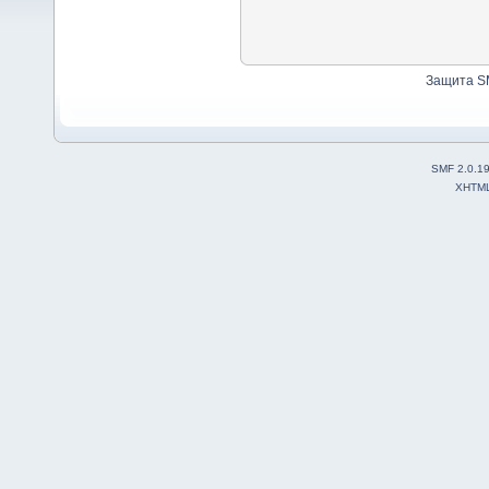
Защита S
SMF 2.0.1
XHTM