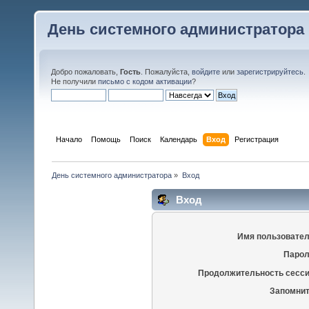
День системного администратора
Добро пожаловать,
Гость
. Пожалуйста,
войдите
или
зарегистрируйтесь
.
Не получили
письмо с кодом активации
?
Начало
Помощь
Поиск
Календарь
Вход
Регистрация
День системного администратора
»
Вход
Вход
Имя пользовател
Парол
Продолжительность сесси
Запомнит