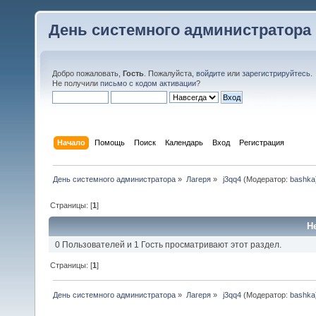
День системного администратора
Добро пожаловать,
Гость
. Пожалуйста,
войдите
или
зарегистрируйтесь
.
Не получили
письмо с кодом активации
?
Начало
Помощь
Поиск
Календарь
Вход
Регистрация
День системного администратора
»
Лагеря
»
 j3qq4
(Модератор:
bashka
Страницы: [
1
]
Н
0 Пользователей и 1 Гость просматривают этот раздел.
Страницы: [
1
]
День системного администратора
»
Лагеря
»
 j3qq4
(Модератор:
bashka