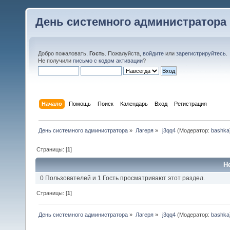
День системного администратора
Добро пожаловать,
Гость
. Пожалуйста,
войдите
или
зарегистрируйтесь
.
Не получили
письмо с кодом активации
?
Начало
Помощь
Поиск
Календарь
Вход
Регистрация
День системного администратора
»
Лагеря
»
 j3qq4
(Модератор:
bashka
Страницы: [
1
]
Н
0 Пользователей и 1 Гость просматривают этот раздел.
Страницы: [
1
]
День системного администратора
»
Лагеря
»
 j3qq4
(Модератор:
bashka