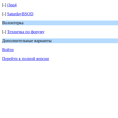
[-]
j3qq4
[-]
SaturdayBSOD
Волонтерка
[-]
Техничка по форуму
Дополнительные варианты
Войти
Перейти к полной версии