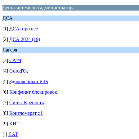
День системного администратора
ДСА
[1]
ДСА: про все
[2]
ДСА 2024 (19)
Лагеря
[3]
САтЧ
[4]
Gorod'0k
[5]
Здоровенный ЯЗЬ
[6]
Конфликт блокировок
[7]
Синяя Крепость
[8]
Конгломерат ::1
[9]
КИТ
[-]
BAT