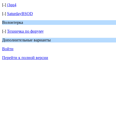
[-]
j3qq4
[-]
SaturdayBSOD
Волонтерка
[-]
Техничка по форуму
Дополнительные варианты
Войти
Перейти к полной версии