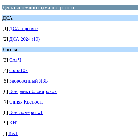
День системного администратора
ДСА
[1]
ДСА: про все
[2]
ДСА 2024 (19)
Лагеря
[3]
САтЧ
[4]
Gorod'0k
[5]
Здоровенный ЯЗЬ
[6]
Конфликт блокировок
[7]
Синяя Крепость
[8]
Конгломерат ::1
[9]
КИТ
[-]
BAT