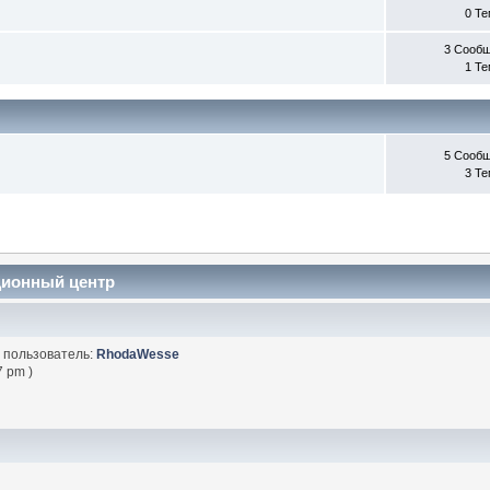
0 Т
3 Сооб
1 Т
5 Сооб
3 Т
ционный центр
 пользователь:
RhodaWesse
7 pm )