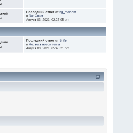
ем
Последний ответ
от
bg_malcom
щений
в
Re: Спам
ем
Август 03, 2021, 02:27:05 pm
Последний ответ
от
Snifer
щений
в
Re: тест новой темы
ем
Август 09, 2021, 05:40:21 pm