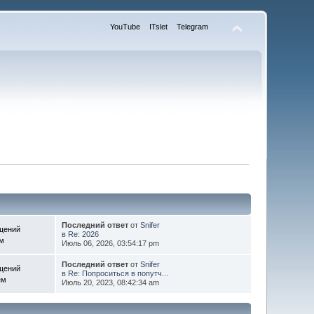
YouTube
ITslet
Telegram
Последний ответ
от
Snifer
щений
в
Re: 2026
ем
Июль 06, 2026, 03:54:17 pm
Последний ответ
от
Snifer
щений
в
Re: Попроситься в попутч...
ем
Июль 20, 2023, 08:42:34 am