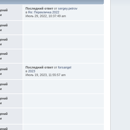
Последний ответ
от
sergey.petrov
щений
в
Re: Перекличка 2022
ем
Июль 29, 2022, 10:37:49 am
щений
ем
щений
ем
щений
ем
Последний ответ
от
forsangel
щений
в
2023
ем
Июль 19, 2023, 11:55:57 am
щений
ем
щений
ем
щений
ем
щений