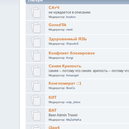
САтЧ
не нуждается в описании
Модератор:
boykov
Gorod'0k
Модератор:
metti
Здоровенный ЯЗЬ
Модератор:
ShpurloS
Конфликт блокировок
Модератор:
Korgi
Синяя Крепость
синяя -- потому что синяя. крепость -- потому чт
Модератор:
forsangel
Конгломерат ::1
Модератор:
BesCo
КИТ
Модератор:
ovip_lokos
BAT
Beer Admin Travel
Модератор:
MaZaHaKa
j3qq4