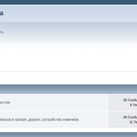
а
сь
.
35 Сооб
частия
9 Т
48 Сооб
писка в лагеря, дороги, устройство новичков.
11 Т