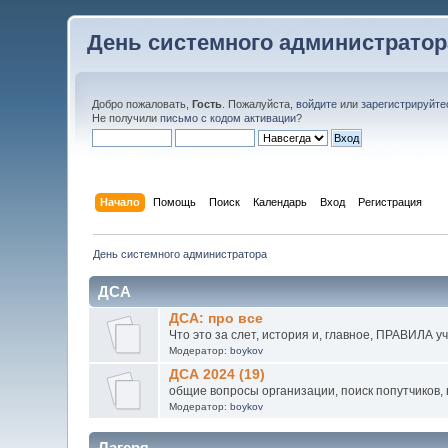
День системного администратор
Добро пожаловать,
Гость
. Пожалуйста,
войдите
или
зарегистрируйте
Не получили
письмо с кодом активации
?
Начало
Помощь
Поиск
Календарь
Вход
Регистрация
День системного администратора
ДСА
ДСА: про все
Что это за слет, история и, главное, ПРАВИЛА у
Модератор:
boykov
ДСА 2024 (19)
общие вопросы организации, поиск попутчиков, в
Модератор:
boykov
Лагеря