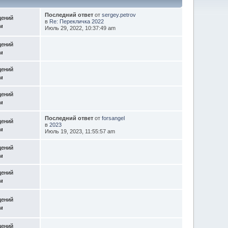
Последний ответ
от
sergey.petrov
щений
в
Re: Перекличка 2022
ем
Июль 29, 2022, 10:37:49 am
щений
ем
щений
ем
щений
ем
Последний ответ
от
forsangel
щений
в
2023
ем
Июль 19, 2023, 11:55:57 am
щений
ем
щений
ем
щений
ем
щений