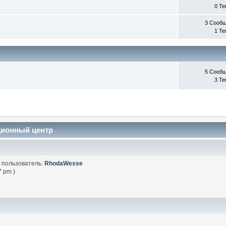
0 Т
3 Сооб
1 Т
5 Сооб
3 Т
ционный центр
 пользователь:
RhodaWesse
7 pm )