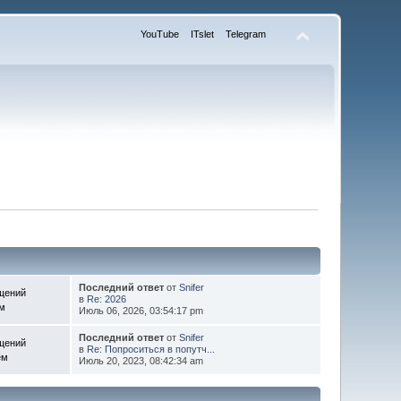
YouTube
ITslet
Telegram
Последний ответ
от
Snifer
щений
в
Re: 2026
ем
Июль 06, 2026, 03:54:17 pm
Последний ответ
от
Snifer
щений
в
Re: Попроситься в попутч...
ем
Июль 20, 2023, 08:42:34 am