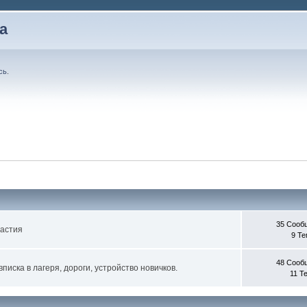
а
сь
.
35 Сооб
частия
9 Т
48 Сооб
писка в лагеря, дороги, устройство новичков.
11 Т