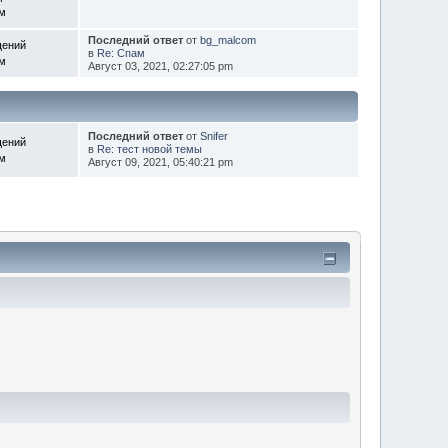
ем
Последний ответ
от
bg_malcom
щений
в
Re: Спам
ем
Август 03, 2021, 02:27:05 pm
Последний ответ
от
Snifer
щений
в
Re: тест новой темы
ем
Август 09, 2021, 05:40:21 pm