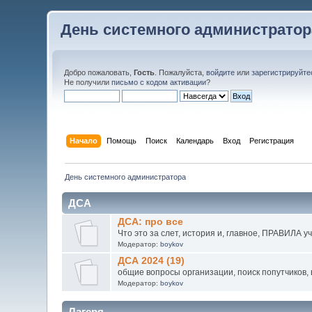
День системного администратор
Добро пожаловать,
Гость
. Пожалуйста,
войдите
или
зарегистрируйте
Не получили
письмо с кодом активации
?
Начало
Помощь
Поиск
Календарь
Вход
Регистрация
День системного администратора
ДСА
ДСА: про все
Что это за слет, история и, главное, ПРАВИЛА у
Модератор:
boykov
ДСА 2024 (19)
общие вопросы организации, поиск попутчиков, в
Модератор:
boykov
Лагеря