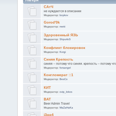
САтЧ
не нуждается в описании
Модератор:
boykov
Gorod'0k
Модератор:
metti
Здоровенный ЯЗЬ
Модератор:
ShpurloS
Конфликт блокировок
Модератор:
Korgi
Синяя Крепость
синяя -- потому что синяя. крепость -- потому чт
Модератор:
forsangel
Конгломерат ::1
Модератор:
BesCo
КИТ
Модератор:
ovip_lokos
BAT
Beer Admin Travel
Модератор:
MaZaHaKa
j3qq4