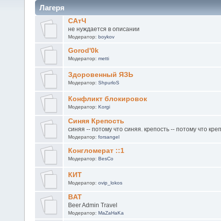
Лагеря
САтЧ
не нуждается в описании
Модератор:
boykov
Gorod'0k
Модератор:
metti
Здоровенный ЯЗЬ
Модератор:
ShpurloS
Конфликт блокировок
Модератор:
Korgi
Синяя Крепость
синяя -- потому что синяя. крепость -- потому что кре
Модератор:
forsangel
Конгломерат ::1
Модератор:
BesCo
КИТ
Модератор:
ovip_lokos
BAT
Beer Admin Travel
Модератор:
MaZaHaKa