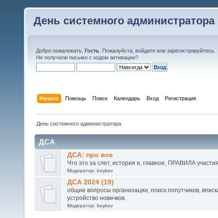
День системного администратора
Добро пожаловать,
Гость
. Пожалуйста,
войдите
или
зарегистрируйтесь
.
Не получили
письмо с кодом активации
?
Начало
Помощь
Поиск
Календарь
Вход
Регистрация
День системного администратора
ДСА
ДСА: про все
Что это за слет, история и, главное, ПРАВИЛА участи
Модератор:
boykov
ДСА 2024 (19)
общие вопросы организации, поиск попутчиков, вписка
устройство новичков.
Модератор:
boykov