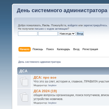
День системного администратора
Добро пожаловать,
Гость
. Пожалуйста,
войдите
или
зарегистрируйтесь
.
Не получили
письмо с кодом активации
?
Начало
Помощь
Поиск
Календарь
Вход
Регистрация
День системного администратора
ДСА
ДСА: про все
Что это за слет, история и, главное, ПРАВИЛА участи
Модератор:
boykov
ДСА 2024 (19)
общие вопросы организации, поиск попутчиков, вписка
устройство новичков.
Модератор:
boykov