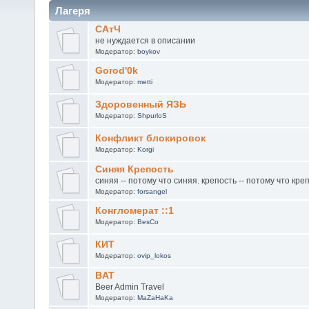
Лагеря
САтЧ
не нуждается в описании
Модератор:
boykov
Gorod'0k
Модератор:
metti
Здоровенный ЯЗЬ
Модератор:
ShpurloS
Конфликт блокировок
Модератор:
Korgi
Синяя Крепость
синяя -- потому что синяя. крепость -- потому что кре
Модератор:
forsangel
Конгломерат ::1
Модератор:
BesCo
КИТ
Модератор:
ovip_lokos
BAT
Beer Admin Travel
Модератор:
MaZaHaKa