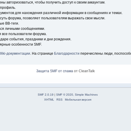
ны авторизоваться, чтобы получить доступ к своим аккаунтам.
 профиль.
рументов для нахождения различной информации в сообщениях и темах.
 суть форума, позволяет пользователям выражать свои мысли.
ые BB-теги.
ься личными сообщениями.
я все пользователи форума.
ндаре события, праздники и дни рождения.
лярные особенности SMF.
Wiki-документации
. На странице
Благодарности
перечислены люди, поспособ
Защита SMF от спама
от CleanTalk
SMF 2.0.19
|
SMF © 2020
,
Simple Machines
XHTML
RSS
Мобильная версия