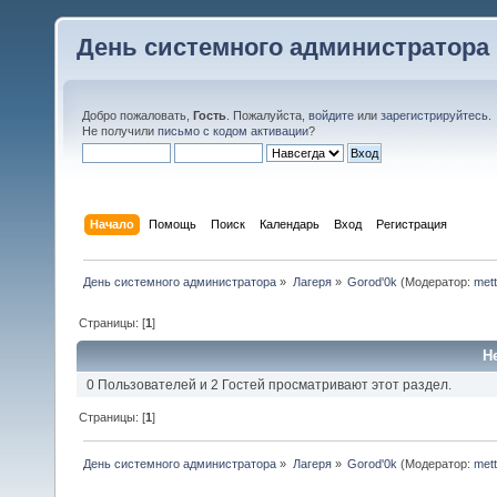
День системного администратора
Добро пожаловать,
Гость
. Пожалуйста,
войдите
или
зарегистрируйтесь
.
Не получили
письмо с кодом активации
?
Начало
Помощь
Поиск
Календарь
Вход
Регистрация
День системного администратора
»
Лагеря
»
Gorod'0k
(Модератор:
mett
Страницы: [
1
]
Н
0 Пользователей и 2 Гостей просматривают этот раздел.
Страницы: [
1
]
День системного администратора
»
Лагеря
»
Gorod'0k
(Модератор:
mett