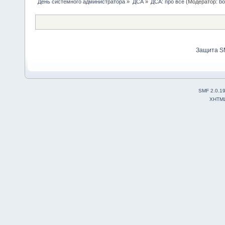
День системного администратора
»
ДСА
»
ДСА: про все
(Модератор:
bo
Защита S
SMF 2.0.1
XHTM