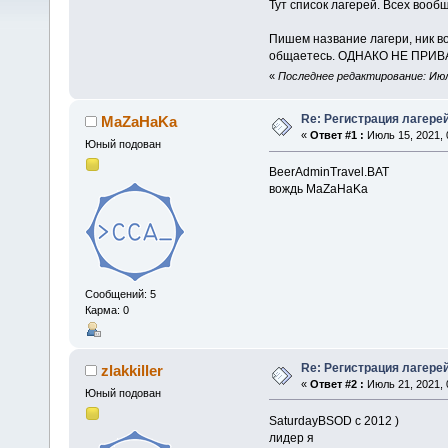
Тут список лагерей. Всех вообщ
Пишем название лагери, ник во
общаетесь. ОДНАКО НЕ ПРИВ
«
Последнее редактирование: Июль
Re: Регистрация лагере
MaZaHaKa
«
Ответ #1 :
Июль 15, 2021, 
Юный подован
BeerAdminTravel.BAT
вождь MaZaHaKa
Сообщений: 5
Карма: 0
Re: Регистрация лагере
zlakkiller
«
Ответ #2 :
Июль 21, 2021, 
Юный подован
SaturdayBSOD с 2012 )
лидер я