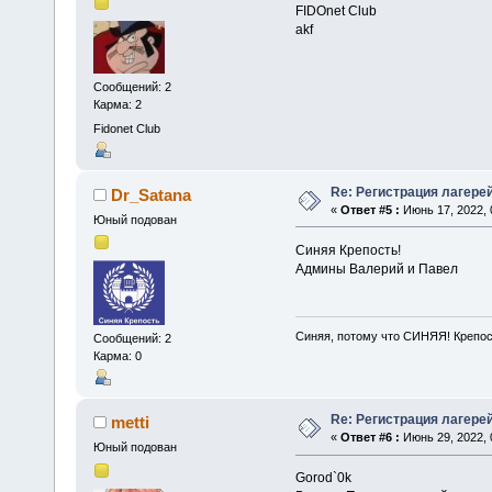
FIDOnet Club
akf
Сообщений: 2
Карма: 2
Fidonet Club
Re: Регистрация лагере
Dr_Satana
«
Ответ #5 :
Июнь 17, 2022, 
Юный подован
Синяя Крепость!
Админы Валерий и Павел
Синяя, потому что СИНЯЯ! Крепо
Сообщений: 2
Карма: 0
Re: Регистрация лагере
metti
«
Ответ #6 :
Июнь 29, 2022, 
Юный подован
Gorod`0k