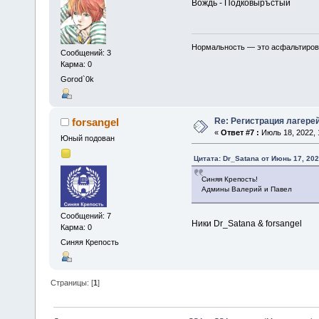
Вождь - Подковыръстый
Нормальность — это асфальтирован
Сообщений: 3
Карма: 0
Gorod`0k
Re: Регистрация лагере
forsangel
«
Ответ #7 :
Июль 18, 2022, 
Юный подован
Цитата: Dr_Satana от Июнь 17, 202
Синяя Крепость!
Админы Валерий и Павел
Сообщений: 7
Ники Dr_Satana & forsangel
Карма: 0
Синяя Крепость
Страницы: [
1
]