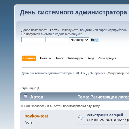
День системного администратора
Добро пожаловать,
Гость
. Пожалуйста,
войдите
или
зарегистрируйтесь
.
Не получили
письмо с кодом активации
?
Начало
Помощь
Поиск
Календарь
Вход
Регистрация
День системного администратора
»
ДСА
»
ДСА: про все
(Модератор:
bo
Страницы: [
1
]
Автор
Тема: Регистрация лагер
0 Пользователей и 4 Гостей просматривают эту тему.
Регистрация лагерей
boykov-test
«
:
Июнь 25, 2021, 09:52:37 
Гость