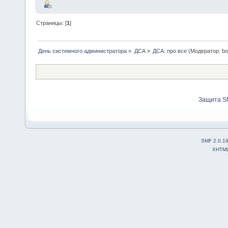
Страницы: [
1
]
День системного администратора
»
ДСА
»
ДСА: про все
(Модератор:
bo
Защита S
SMF 2.0.1
XHTM