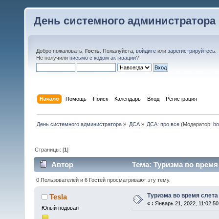
День системного администратора
Добро пожаловать,
Гость
. Пожалуйста,
войдите
или
зарегистрируйтесь
.
Не получили
письмо с кодом активации
?
Начало
Помощь
Поиск
Календарь
Вход
Регистрация
День системного администратора
»
ДСА
»
ДСА: про все
(Модератор:
bo
Страницы: [
1
]
Автор
Тема: Туризма во время 
0 Пользователей и 6 Гостей просматривают эту тему.
Туризма во время слета
Tesla
«
:
Январь 21, 2022, 11:02:50
Юный подован