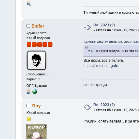
Типичный злой админ и компьюте
Re: 2023 (?)
Snifer
«
Ответ #4 :
Июль 12, 2023, 
Админ слета
Юный подован
Цитата: Zloy от Июль 05, 2023, 04:
P.S. Продуем форум? А то что-то 
Все норм, все в телеге.
https://t.me/dsa_gate
Сообщений: 5
Карма: 1
нет нет да и да
ОПГ, Цыгане
Re: 2023 (?)
Zloy
«
Ответ #5 :
Июль 12, 2023, 
Юный подован
Фублин, опять телега... и за чт