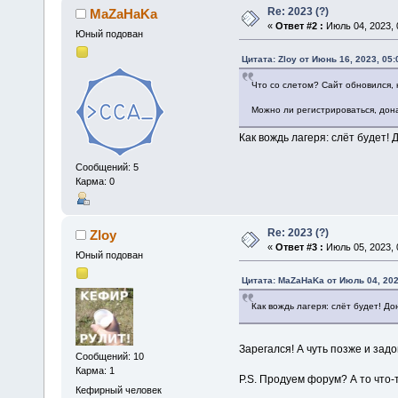
Re: 2023 (?)
MaZaHaKa
«
Ответ #2 :
Июль 04, 2023, 
Юный подован
Цитата: Zloy от Июнь 16, 2023, 05
Что со слетом? Сайт обновился,
Можно ли регистрироваться, дона
Как вождь лагеря: слёт будет! 
Сообщений: 5
Карма: 0
Re: 2023 (?)
Zloy
«
Ответ #3 :
Июль 05, 2023, 
Юный подован
Цитата: MaZaHaKa от Июль 04, 202
Как вождь лагеря: слёт будет! До
Зарегался! А чуть позже и задо
Сообщений: 10
Карма: 1
P.S. Продуем форум? А то что-т
Кефирный человек