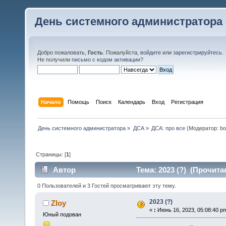
День системного администратора
Добро пожаловать,
Гость
. Пожалуйста,
войдите
или
зарегистрируйтесь
.
Не получили
письмо с кодом активации
?
Начало
Помощь
Поиск
Календарь
Вход
Регистрация
День системного администратора
»
ДСА
»
ДСА: про все
(Модератор:
bo
Страницы: [
1
]
Автор
Тема: 2023 (?) (Прочита
0 Пользователей и 3 Гостей просматривают эту тему.
2023 (?)
Zloy
«
:
Июнь 16, 2023, 05:08:40 p
Юный подован