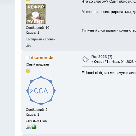
Что со слетом? Сайт обновилс
Можно ли регистрироваться, д
Сообщений: 10
Типичный злой админ и компьюте
Карма: 1
Кефирный человек
Re: 2023 (?)
dkamenski
«
Ответ #1 :
Июль 04, 2023, 
Юный подован
Fidonet club, как минимум в ли
Сообщений: 2
Карма: 1
FIDONet Club