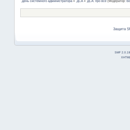
День системного администратора
»
ДСА
»
ДСА: про все
(Модератор:
bo
Защита S
SMF 2.0.1
XHTM