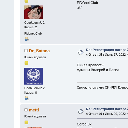
FIDOnet Club
akf
Сообщений: 2
Карма: 2
Fidonet Club
Re: Регистрация лагере
Dr_Satana
«
Ответ #5 :
Июнь 17, 2022, 
Юный подован
Синяя Крепость!
Админы Валерий и Павел
Синяя, потому что СИНЯЯ! Крепо
Сообщений: 2
Карма: 0
Re: Регистрация лагере
metti
«
Ответ #6 :
Июнь 29, 2022, 
Юный подован
Gorod`0k