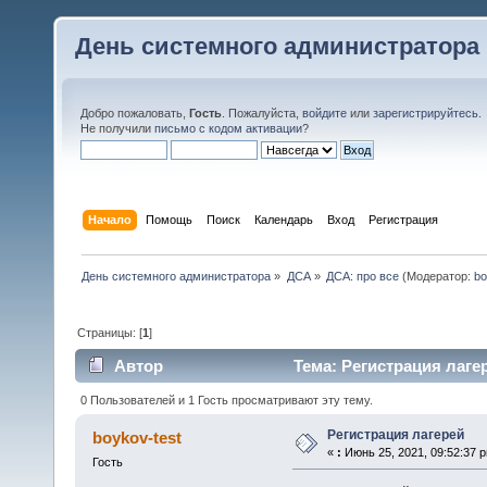
День системного администратора
Добро пожаловать,
Гость
. Пожалуйста,
войдите
или
зарегистрируйтесь
.
Не получили
письмо с кодом активации
?
Начало
Помощь
Поиск
Календарь
Вход
Регистрация
День системного администратора
»
ДСА
»
ДСА: про все
(Модератор:
bo
Страницы: [
1
]
Автор
Тема: Регистрация лагер
0 Пользователей и 1 Гость просматривают эту тему.
Регистрация лагерей
boykov-test
«
:
Июнь 25, 2021, 09:52:37 
Гость