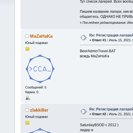
Тут список лагерей. Всех вообщ
Пишем название лагери, ник во
общаетесь. ОДНАКО НЕ ПРИВ
«
Последнее редактирование: Июль
Re: Регистрация лагере
MaZaHaKa
«
Ответ #1 :
Июль 15, 2021, 
Юный подован
BeerAdminTravel.BAT
вождь MaZaHaKa
Сообщений: 5
Карма: 0
Re: Регистрация лагере
zlakkiller
«
Ответ #2 :
Июль 21, 2021, 
Юный подован
SaturdayBSOD с 2012 )
лидер я