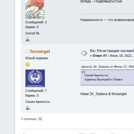
Вождь - Подковыръстый
Нормальность — это асфальтирован
Сообщений: 3
Карма: 0
Gorod`0k
Re: Регистрация лагере
forsangel
«
Ответ #7 :
Июль 18, 2022, 
Юный подован
Цитата: Dr_Satana от Июнь 17, 202
Синяя Крепость!
Админы Валерий и Павел
Сообщений: 7
Ники Dr_Satana & forsangel
Карма: 0
Синяя Крепость
Страницы: [
1
]