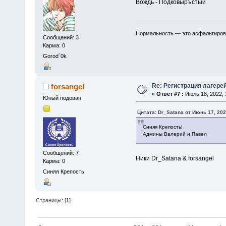
Вождь - Подковыръстый
Нормальность — это асфальтирован
Сообщений: 3
Карма: 0
Gorod`0k
Re: Регистрация лагере
forsangel
«
Ответ #7 :
Июль 18, 2022, 
Юный подован
Цитата: Dr_Satana от Июнь 17, 202
Синяя Крепость!
Админы Валерий и Павел
Сообщений: 7
Ники Dr_Satana & forsangel
Карма: 0
Синяя Крепость
Страницы: [
1
]