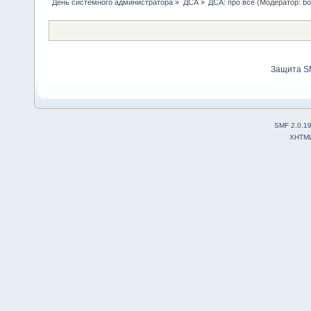
День системного администратора
»
ДСА
»
ДСА: про все
(Модератор:
bo
Защита S
SMF 2.0.1
XHTM