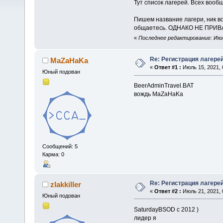
Тут список лагерей. Всех вообщ
Пишем название лагери, ник во
общаетесь. ОДНАКО НЕ ПРИВ
«
Последнее редактирование: Июль
Re: Регистрация лагере
MaZaHaKa
«
Ответ #1 :
Июль 15, 2021, 
Юный подован
BeerAdminTravel.BAT
вождь MaZaHaKa
Сообщений: 5
Карма: 0
Re: Регистрация лагере
zlakkiller
«
Ответ #2 :
Июль 21, 2021, 
Юный подован
SaturdayBSOD с 2012 )
лидер я