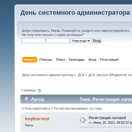
День системного администратора
Добро пожаловать,
Гость
. Пожалуйста,
войдите
или
зарегистрируйтесь
.
Не получили
письмо с кодом активации
?
Начало
Помощь
Поиск
Календарь
Вход
Регистрация
День системного администратора
»
ДСА
»
ДСА: про все
(Модератор:
bo
Страницы: [
1
]
Автор
Тема: Регистрация лагер
0 Пользователей и 2 Гостей просматривают эту тему.
Регистрация лагерей
boykov-test
«
:
Июнь 25, 2021, 09:52:37 
Гость