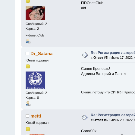
FIDOnet Club
akf
Сообщений: 2
Карма: 2
Fidonet Club
Re: Регистрация лагере
Dr_Satana
«
Ответ #5 :
Июнь 17, 2022, 
Юный подован
Синяя Крепость!
Админы Валерий и Павел
Синяя, потому что СИНЯЯ! Крепо
Сообщений: 2
Карма: 0
Re: Регистрация лагере
metti
«
Ответ #6 :
Июнь 29, 2022, 
Юный подован
Gorod`0k