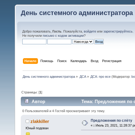
День системного администратора
Добро пожаловать,
Гость
. Пожалуйста,
войдите
или
зарегистрируйтесь
.
Не получили
письмо с кодом активации
?
Начало
Помощь
Поиск
Календарь
Вход
Регистрация
День системного администратора
»
ДСА
»
ДСА: про все
(Модератор:
bo
Страницы: [
1
]
Автор
Тема: Предложения по с
0 Пользователей и 4 Гостей просматривают эту тему.
Предложения по слёту
zlakkiller
«
:
Июль 23, 2021, 11:28:37 p
Юный подован