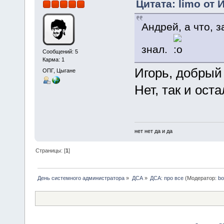
Цитата: limo от 
Андрей, а что, 
знал.
Сообщений: 5
Карма: 1
Игорь, добрый
ОПГ, Цыгане
Нет, так и ост
нет нет да и да
Страницы: [
1
]
День системного администратора
»
ДСА
»
ДСА: про все
(Модератор:
bo