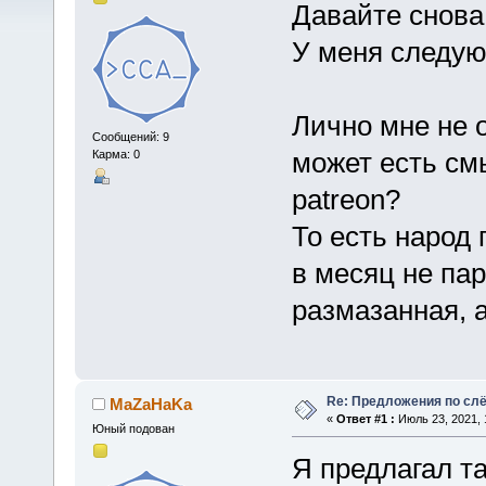
Давайте снова
У меня следу
Лично мне не о
Сообщений: 9
может есть см
Карма: 0
patreon?
То есть народ
в месяц не па
размазанная, 
Re: Предложения по сл
MaZaHaKa
«
Ответ #1 :
Июль 23, 2021, 
Юный подован
Я предлагал та