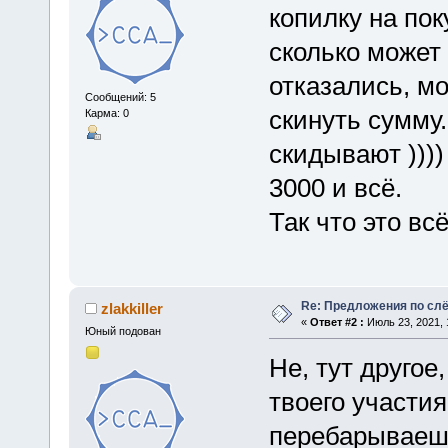
копилку на пок
сколько может 
отказались, м
Сообщений: 5
скинуть сумму.
Карма: 0
скидывают ))))
3000 и всё.
Так что это вс
Re: Предложения по сл
zlakkiller
«
Ответ #2 :
Июль 23, 2021, 
Юный подован
Не, тут другое
твоего участия
перебарываешь