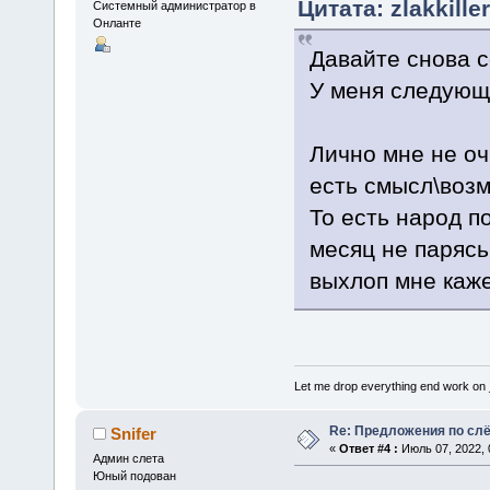
Цитата: zlakkille
Системный администратор в
Онланте
Давайте снова с
У меня следующ
Лично мне не оч
есть смысл\возм
То есть народ п
месяц не парясь
выхлоп мне каже
Let me drop everything end work on
Re: Предложения по сл
Snifer
«
Ответ #4 :
Июль 07, 2022, 
Админ слета
Юный подован