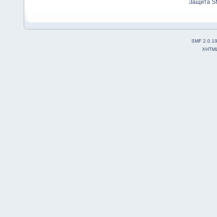
Защита S
SMF 2.0.1
XHTM