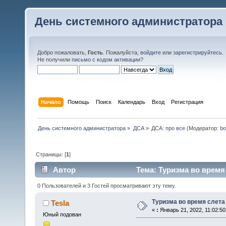
День системного администратора
Добро пожаловать,
Гость
. Пожалуйста,
войдите
или
зарегистрируйтесь
.
Не получили
письмо с кодом активации
?
Начало
Помощь
Поиск
Календарь
Вход
Регистрация
День системного администратора
»
ДСА
»
ДСА: про все
(Модератор:
bo
Страницы: [
1
]
Автор
Тема: Туризма во время 
0 Пользователей и 3 Гостей просматривают эту тему.
Туризма во время слета
Tesla
«
:
Январь 21, 2022, 11:02:50
Юный подован