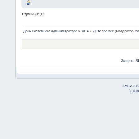
Страницы: [
1
]
День системного администратора
»
ДСА
»
ДСА: про все
(Модератор:
bo
Защита S
SMF 2.0.1
XHTM