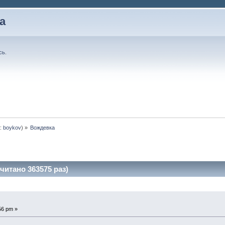
а
сь
.
:
boykov
) »
Вождевка
итано 363575 раз)
56 pm »