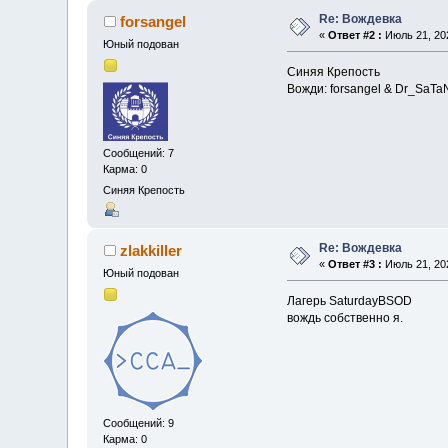
Re: Вождевка
forsangel
«
Ответ #2 :
Июль 21, 202
Юный подован
Синяя Крепость
Вожди: forsangel & Dr_SaTa
Сообщений: 7
Карма: 0
Синяя Крепость
Re: Вождевка
zlakkiller
«
Ответ #3 :
Июль 21, 202
Юный подован
Лагерь SaturdayBSOD
вождь собственно я.
Сообщений: 9
Карма: 0