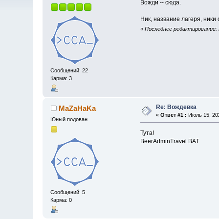
Вожди -- сюда.
Ник, название лагеря, ники
«
Последнее редактирование: И
Сообщений: 22
Карма: 3
Re: Вождевка
MaZaHaKa
«
Ответ #1 :
Июль 15, 202
Юный подован
Тута!
BeerAdminTravel.BAT
Сообщений: 5
Карма: 0