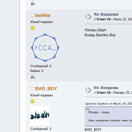
Re: Вождевка
bashka
«
Ответ #4 :
Июль 22, 202
Юный подован
Лагерь j3qq4
Вождь Bashka (йа)
Сообщений: 3
Карма: 0
Re: Вождевка
BAD_BOY
«
Ответ #5 :
Январь 19, 2
Юный подован
Цитата: boykov от Июль 15, 20
Вожди -- сюда.
Ник, название лагеря, ники 
Сообщений: 2
BAD_BOY