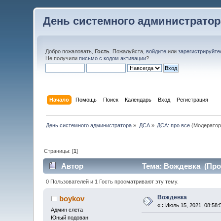
День системного администратор
Добро пожаловать,
Гость
. Пожалуйста,
войдите
или
зарегистрируйте
Не получили
письмо с кодом активации
?
Начало
Помощь
Поиск
Календарь
Вход
Регистрация
День системного администратора
»
ДСА
»
ДСА: про все
(Модератор
Страницы: [
1
]
Автор
Тема: Вождевка (Проч
0 Пользователей и 1 Гость просматривают эту тему.
Вождевка
boykov
«
:
Июль 15, 2021, 08:58:
Админ слета
Юный подован