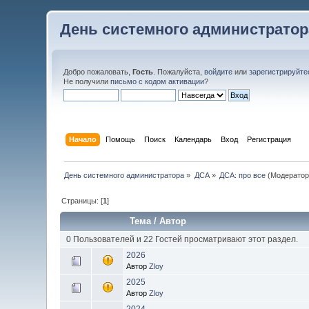
День системного администратор
Добро пожаловать,
Гость
. Пожалуйста,
войдите
или
зарегистрируйте
Не получили
письмо с кодом активации
?
Начало
Помощь
Поиск
Календарь
Вход
Регистрация
День системного администратора
»
ДСА
»
ДСА: про все
(Модератор
Страницы: [
1
]
Тема
/
Автор
0 Пользователей и 22 Гостей просматривают этот раздел.
2026
Автор
Zloy
2025
Автор
Zloy
2024