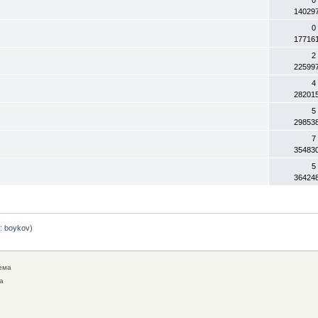
14029
0
17716
2
22599
4
28201
5
29853
7
35483
5
36424
:
boykov
)
ема
а