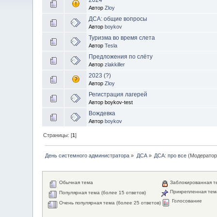
Автор
Zloy
ДСА: общие вопросы
Автор
boykov
Туризма во время слета
Автор
Tesla
Предложения по слёту
Автор
zlakkiller
2023 (?)
Автор
Zloy
Регистрация лагерей
Автор boykov-test
Вождевка
Автор
boykov
Страницы: [
1
]
День системного администратора
»
ДСА
»
ДСА: про все
(Модератор
Обычная тема
Заблокированная т
Прикрепленная тем
Популярная тема (более 15 ответов)
Голосование
Очень популярная тема (более 25 ответов)