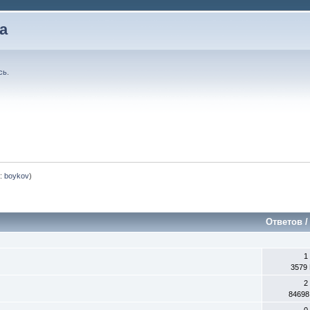
а
сь
.
:
boykov
)
Ответов
1
3579
2
84698
0