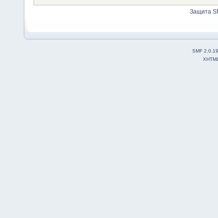
Защита S
SMF 2.0.1
XHTM