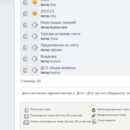
Автор
Zloy
2023 (?)
Автор
Zloy
Регистрация лагерей
Автор boykov-test
Туризма во время слета
Автор
Tesla
Предложения по слёту
Автор
zlakkiller
Вождевка
Автор
boykov
ДСА: общие вопросы
Автор
boykov
Страницы: [
1
]
День системного администратора
»
ДСА
»
ДСА: про все
(Модератор:
bo
Обычная тема
Заблокированная тема
Прикрепленная тема
Популярная тема (более 15 ответов)
Голосование
Очень популярная тема (более 25 ответов)