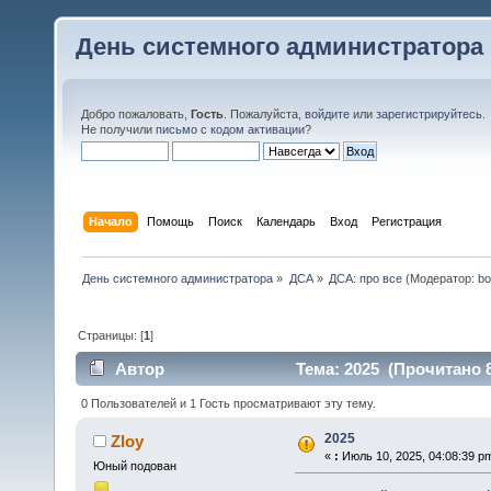
День системного администратора
Добро пожаловать,
Гость
. Пожалуйста,
войдите
или
зарегистрируйтесь
.
Не получили
письмо с кодом активации
?
Начало
Помощь
Поиск
Календарь
Вход
Регистрация
День системного администратора
»
ДСА
»
ДСА: про все
(Модератор:
bo
Страницы: [
1
]
Автор
Тема: 2025 (Прочитано 8
0 Пользователей и 1 Гость просматривают эту тему.
2025
Zloy
«
:
Июль 10, 2025, 04:08:39 p
Юный подован