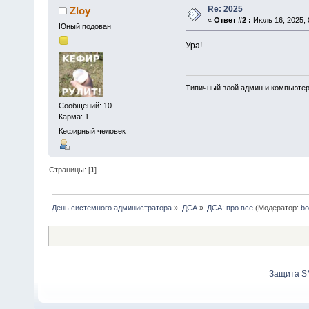
Re: 2025
Zloy
«
Ответ #2 :
Июль 16, 2025, 
Юный подован
Ура!
Типичный злой админ и компьюте
Сообщений: 10
Карма: 1
Кефирный человек
Страницы: [
1
]
День системного администратора
»
ДСА
»
ДСА: про все
(Модератор:
bo
Защита S