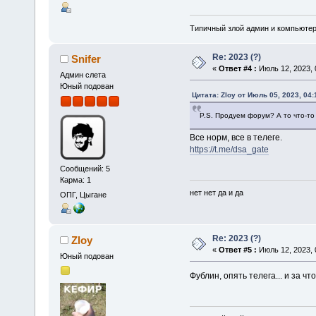
Типичный злой админ и компьюте
Re: 2023 (?)
Snifer
«
Ответ #4 :
Июль 12, 2023, 
Админ слета
Юный подован
Цитата: Zloy от Июль 05, 2023, 04:
P.S. Продуем форум? А то что-то 
Все норм, все в телеге.
https://t.me/dsa_gate
Сообщений: 5
Карма: 1
нет нет да и да
ОПГ, Цыгане
Re: 2023 (?)
Zloy
«
Ответ #5 :
Июль 12, 2023, 
Юный подован
Фублин, опять телега... и за чт