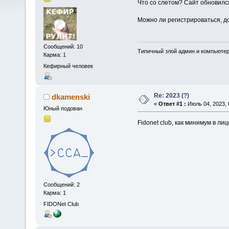
Что со слетом? Сайт обновилс
Можно ли регистрироваться, д
Сообщений: 10
Типичный злой админ и компьюте
Карма: 1
Кефирный человек
Re: 2023 (?)
dkamenski
«
Ответ #1 :
Июль 04, 2023, 
Юный подован
Fidonet club, как минимум в ли
Сообщений: 2
Карма: 1
FIDONet Club