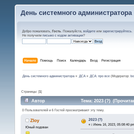
День системного администратора
Добро пожаловать,
Гость
. Пожалуйста,
войдите
или
зарегистрируйтесь
.
Не получили
письмо с кодом активации
?
Начало
Помощь
Поиск
Календарь
Вход
Регистрация
День системного администратора
»
ДСА
»
ДСА: про все
(Модератор:
bo
Страницы: [
1
]
Автор
Тема: 2023 (?) (Прочита
0 Пользователей и 6 Гостей просматривают эту тему.
2023 (?)
Zloy
«
:
Июнь 16, 2023, 05:08:40 p
Юный подован