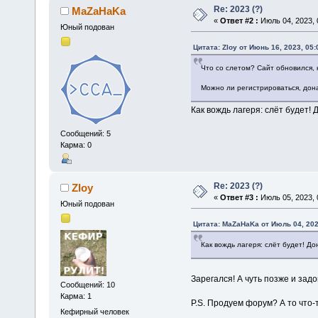
Re: 2023 (?)
MaZaHaKa
«
Ответ #2 :
Июль 04, 2023, 
Юный подован
Цитата: Zloy от Июнь 16, 2023, 05
Что со слетом? Сайт обновился,
Можно ли регистрироваться, дона
Как вождь лагеря: слёт будет! 
Сообщений: 5
Карма: 0
Re: 2023 (?)
Zloy
«
Ответ #3 :
Июль 05, 2023, 
Юный подован
Цитата: MaZaHaKa от Июль 04, 202
Как вождь лагеря: слёт будет! До
Зарегался! А чуть позже и задо
Сообщений: 10
Карма: 1
P.S. Продуем форум? А то что-т
Кефирный человек