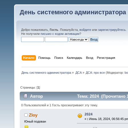
День системного администратора
Добро пожаловать,
Гость
. Пожалуйста,
войдите
или
зарегистрируйтесь
.
Не получили
письмо с кодом активации
?
Начало
Помощь
Поиск
Календарь
Вход
Регистрация
День системного администратора
»
ДСА
»
ДСА: про все
(Модератор:
bo
Страницы: [
1
]
Автор
Тема: 2024 (Прочитано 1
0 Пользователей и 1 Гость просматривают эту тему.
2024
Zloy
«
:
Июнь 18, 2024, 06:56:45 p
Юный подован