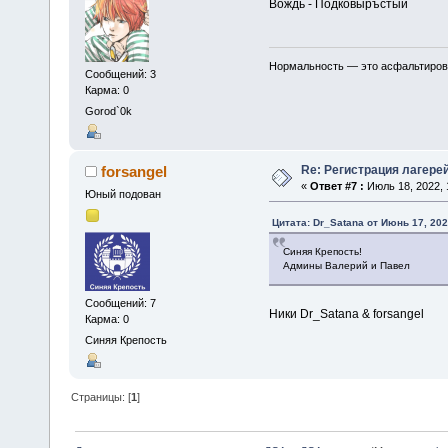
Вождь - Подковыръстый
Нормальность — это асфальтирован
Сообщений: 3
Карма: 0
Gorod`0k
Re: Регистрация лагере
forsangel
«
Ответ #7 :
Июль 18, 2022, 
Юный подован
Цитата: Dr_Satana от Июнь 17, 202
Синяя Крепость!
Админы Валерий и Павел
Сообщений: 7
Ники Dr_Satana & forsangel
Карма: 0
Синяя Крепость
Страницы: [
1
]