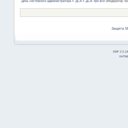
День системного администратора
»
ДСА
»
ДСА: про все
(Модератор:
bo
Защита S
SMF 2.0.1
XHTM