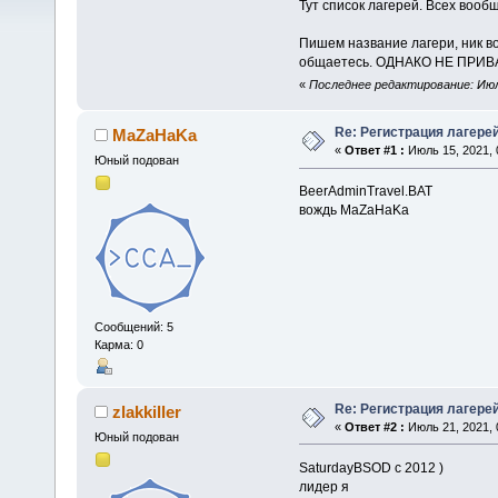
Тут список лагерей. Всех вообщ
Пишем название лагери, ник во
общаетесь. ОДНАКО НЕ ПРИВ
«
Последнее редактирование: Июль
Re: Регистрация лагере
MaZaHaKa
«
Ответ #1 :
Июль 15, 2021, 
Юный подован
BeerAdminTravel.BAT
вождь MaZaHaKa
Сообщений: 5
Карма: 0
Re: Регистрация лагере
zlakkiller
«
Ответ #2 :
Июль 21, 2021, 
Юный подован
SaturdayBSOD с 2012 )
лидер я