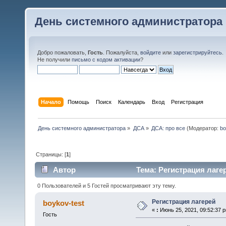
День системного администратора
Добро пожаловать,
Гость
. Пожалуйста,
войдите
или
зарегистрируйтесь
.
Не получили
письмо с кодом активации
?
Начало
Помощь
Поиск
Календарь
Вход
Регистрация
День системного администратора
»
ДСА
»
ДСА: про все
(Модератор:
bo
Страницы: [
1
]
Автор
Тема: Регистрация лагер
0 Пользователей и 5 Гостей просматривают эту тему.
Регистрация лагерей
boykov-test
«
:
Июнь 25, 2021, 09:52:37 
Гость