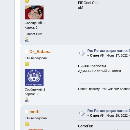
FIDOnet Club
akf
Сообщений: 2
Карма: 2
Fidonet Club
Re: Регистрация лагере
Dr_Satana
«
Ответ #5 :
Июнь 17, 2022, 
Юный подован
Синяя Крепость!
Админы Валерий и Павел
Синяя, потому что СИНЯЯ! Крепо
Сообщений: 2
Карма: 0
Re: Регистрация лагере
metti
«
Ответ #6 :
Июнь 29, 2022, 
Юный подован
Gorod`0k