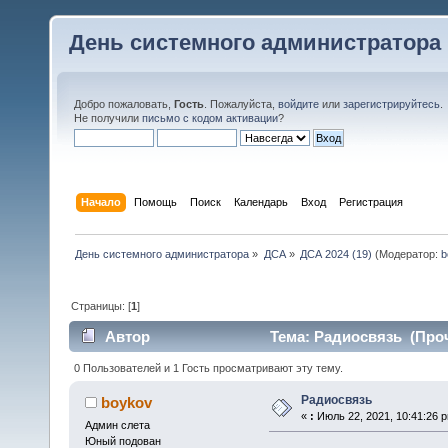
День системного администратора
Добро пожаловать,
Гость
. Пожалуйста,
войдите
или
зарегистрируйтесь
.
Не получили
письмо с кодом активации
?
Начало
Помощь
Поиск
Календарь
Вход
Регистрация
День системного администратора
»
ДСА
»
ДСА 2024 (19)
(Модератор:
b
Страницы: [
1
]
Автор
Тема: Радиосвязь (Проч
0 Пользователей и 1 Гость просматривают эту тему.
Радиосвязь
boykov
«
:
Июль 22, 2021, 10:41:26 
Админ слета
Юный подован