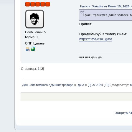
Цитата: Xatabis от Июль 19, 2023,
Нужен трансфер для 2 человек, 
Привет.
Сообщений: 5
Продублируй в телегу к нам:
Карма: 1
https://t.me/dsa_gate
ОПГ, Цыгане
нет нет да и да
Страницы:
1
[
2
]
День системного администратора
»
ДСА
»
ДСА 2024 (19)
(Модератор:
b
Защита S