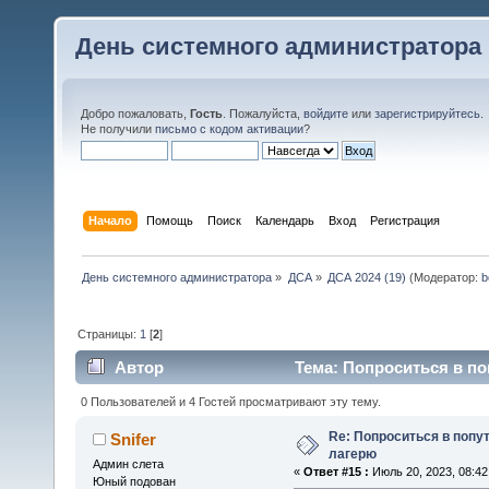
День системного администратора
Добро пожаловать,
Гость
. Пожалуйста,
войдите
или
зарегистрируйтесь
.
Не получили
письмо с кодом активации
?
Начало
Помощь
Поиск
Календарь
Вход
Регистрация
День системного администратора
»
ДСА
»
ДСА 2024 (19)
(Модератор:
b
Страницы:
1
[
2
]
Автор
Тема: Попроситься в по
0 Пользователей и 4 Гостей просматривают эту тему.
Re: Попроситься в попу
Snifer
лагерю
Админ слета
«
Ответ #15 :
Июль 20, 2023, 08:42
Юный подован