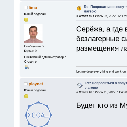
Re: Попроситься в попут
limo
лагерю
Юный подован
«
Ответ #5 :
Июль 07, 2022, 12:17:
Серёжа, а где 
безлагерные с
размещения ла
Сообщений: 2
Карма: 0
Системный администратор в
Онланте
Let me drop everything end work on
Re: Попроситься в попу
playnet
лагерю
Юный подован
«
Ответ #6 :
Июль 11, 2022, 11:46:
Будет кто из 