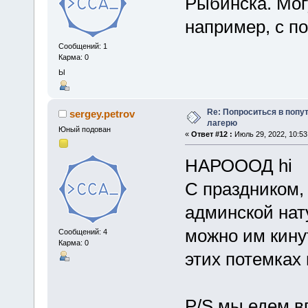
Рыбинска. Могу
например, с по
Сообщений: 1
Карма: 0
Ы
Re: Попроситься в попу
sergey.petrov
лагерю
Юный подован
«
Ответ #12 :
Июль 29, 2022, 10:53
НАРОООД hi
С праздником,
админской нат
можно им кинут
Сообщений: 4
Карма: 0
этих потемках
P/S мы едем в