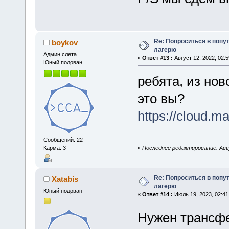
Re: Попроситься в попу
boykov
лагерю
Админ слета
«
Ответ #13 :
Август 12, 2022, 02:5
Юный подован
ребята, из нов
это вы?
https://cloud.m
Сообщений: 22
«
Последнее редактирование: Авгу
Карма: 3
Re: Попроситься в попу
Xatabis
лагерю
Юный подован
«
Ответ #14 :
Июль 19, 2023, 02:41
Нужен трансфе