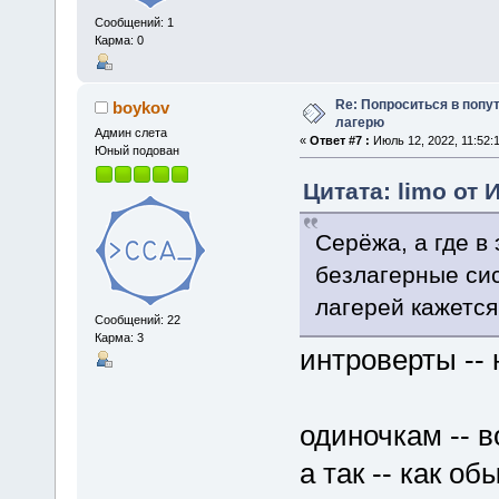
Сообщений: 1
Карма: 0
Re: Попроситься в попу
boykov
лагерю
Админ слета
«
Ответ #7 :
Июль 12, 2022, 11:52:
Юный подован
Цитата: limo от 
Серёжа, а где в
безлагерные си
лагерей кажетс
Сообщений: 22
Карма: 3
интроверты -- 
одиночкам -- в
а так -- как о