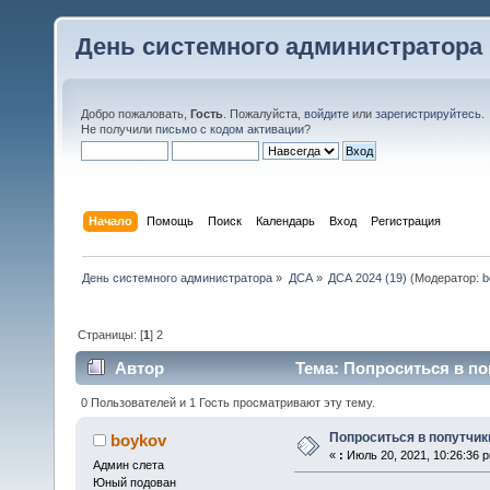
День системного администратора
Добро пожаловать,
Гость
. Пожалуйста,
войдите
или
зарегистрируйтесь
.
Не получили
письмо с кодом активации
?
Начало
Помощь
Поиск
Календарь
Вход
Регистрация
День системного администратора
»
ДСА
»
ДСА 2024 (19)
(Модератор:
b
Страницы: [
1
]
2
Автор
Тема: Попроситься в по
0 Пользователей и 1 Гость просматривают эту тему.
Попроситься в попутчик
boykov
«
:
Июль 20, 2021, 10:26:36 
Админ слета
Юный подован