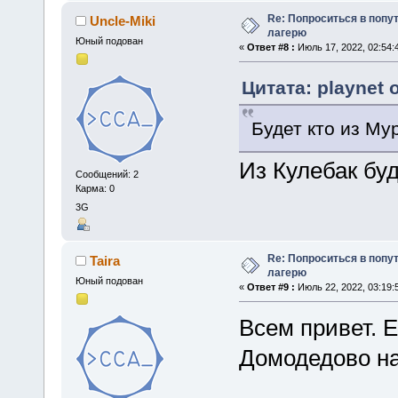
Re: Попроситься в попу
Uncle-Miki
лагерю
Юный подован
«
Ответ #8 :
Июль 17, 2022, 02:54:
Цитата: playnet 
Будет кто из Му
Из Кулебак буд
Сообщений: 2
Карма: 0
3G
Re: Попроситься в попу
Taira
лагерю
Юный подован
«
Ответ #9 :
Июль 22, 2022, 03:19:
Всем привет. Е
Домодедово на