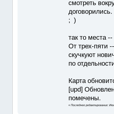
смотреть вокру
договорились.
; )
так то места --
От трех-пяти -
скучкуют нович
по отдельности
Карта обновитс
[upd] Обновле
помечены.
«
Последнее редактирование: Июль