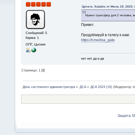
Цитата: Xatabis от Июль 19, 2023,
Нужен трансфер для 2 человек, 
Привет.
Сообщений: 5
Продублируй в телегу к нам:
Карма: 1
https://t.me/dsa_gate
ОПГ, Цыгане
нет нет да и да
Страницы:
1
[
2
]
День системного администратора
»
ДСА
»
ДСА 2024 (19)
(Модератор:
b
Защита S