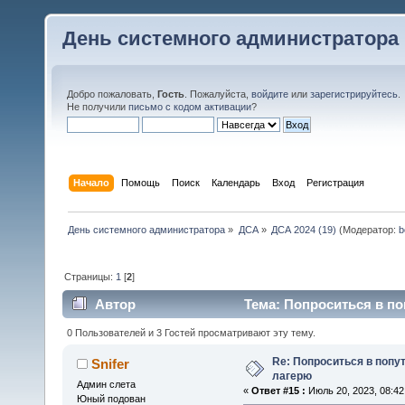
День системного администратора
Добро пожаловать,
Гость
. Пожалуйста,
войдите
или
зарегистрируйтесь
.
Не получили
письмо с кодом активации
?
Начало
Помощь
Поиск
Календарь
Вход
Регистрация
День системного администратора
»
ДСА
»
ДСА 2024 (19)
(Модератор:
b
Страницы:
1
[
2
]
Автор
Тема: Попроситься в по
0 Пользователей и 3 Гостей просматривают эту тему.
Re: Попроситься в попу
Snifer
лагерю
Админ слета
«
Ответ #15 :
Июль 20, 2023, 08:42
Юный подован