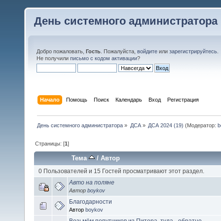
День системного администратора
Добро пожаловать,
Гость
. Пожалуйста,
войдите
или
зарегистрируйтесь
.
Не получили
письмо с кодом активации
?
Начало
Помощь
Поиск
Календарь
Вход
Регистрация
День системного администратора
»
ДСА
»
ДСА 2024 (19)
(Модератор:
b
Страницы: [
1
]
Тема
/
Автор
0 Пользователей и 15 Гостей просматривают этот раздел.
Авто на поляне
Автор
boykov
Благодарности
Автор
boykov
Возьмём попутчиков из Питера, туда - обратно