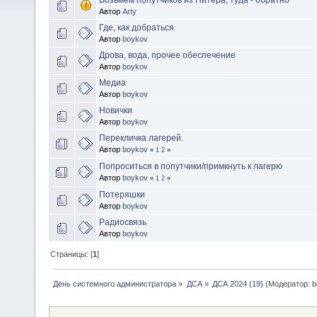
Автор
Arty
Где, как добраться
Автор
boykov
Дрова, вода, прочее обеспечение
Автор
boykov
Медиа
Автор
boykov
Новички
Автор
boykov
Перекличка лагерей.
Автор
boykov
«
1
2
»
Попроситься в попутчики/примкнуть к лагерю
Автор
boykov
«
1
2
»
Потеряшки
Автор
boykov
Радиосвязь
Автор
boykov
Страницы: [
1
]
День системного администратора
»
ДСА
»
ДСА 2024 (19)
(Модератор:
b