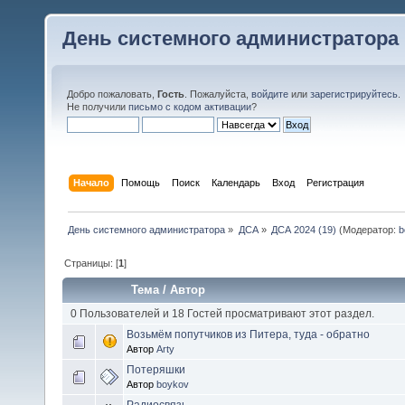
День системного администратора
Добро пожаловать,
Гость
. Пожалуйста,
войдите
или
зарегистрируйтесь
.
Не получили
письмо с кодом активации
?
Начало
Помощь
Поиск
Календарь
Вход
Регистрация
День системного администратора
»
ДСА
»
ДСА 2024 (19)
(Модератор:
b
Страницы: [
1
]
Тема
/
Автор
0 Пользователей и 18 Гостей просматривают этот раздел.
Возьмём попутчиков из Питера, туда - обратно
Автор
Arty
Потеряшки
Автор
boykov
Радиосвязь