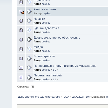
Автор
boykov
Авто на поляне
Автор
boykov
Новички
Автор
boykov
Где, как добраться
Автор
boykov
Дрова, вода, прочее обеспечение
Автор
boykov
Медиа
Автор
boykov
Благодарности
Автор
boykov
Попроситься в попутчики/примкнуть к лагерю
Автор
boykov
«
1
2
»
Перекличка лагерей.
Автор
boykov
«
1
2
»
Страницы: [
1
]
День системного администратора
»
ДСА
»
ДСА 2024 (19)
(Модератор:
b