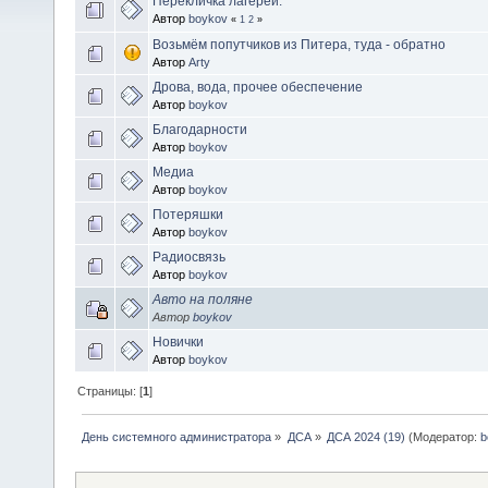
Перекличка лагерей.
Автор
boykov
«
1
2
»
Возьмём попутчиков из Питера, туда - обратно
Автор
Arty
Дрова, вода, прочее обеспечение
Автор
boykov
Благодарности
Автор
boykov
Медиа
Автор
boykov
Потеряшки
Автор
boykov
Радиосвязь
Автор
boykov
Авто на поляне
Автор
boykov
Новички
Автор
boykov
Страницы: [
1
]
День системного администратора
»
ДСА
»
ДСА 2024 (19)
(Модератор:
b