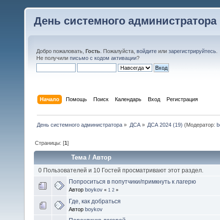
День системного администратора
Добро пожаловать,
Гость
. Пожалуйста,
войдите
или
зарегистрируйтесь
.
Не получили
письмо с кодом активации
?
Начало
Помощь
Поиск
Календарь
Вход
Регистрация
День системного администратора
»
ДСА
»
ДСА 2024 (19)
(Модератор:
b
Страницы: [
1
]
Тема
/
Автор
0 Пользователей и 10 Гостей просматривают этот раздел.
Попроситься в попутчики/примкнуть к лагерю
Автор
boykov
«
1
2
»
Где, как добраться
Автор
boykov