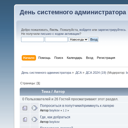
День системного администратора
Добро пожаловать,
Гость
. Пожалуйста,
войдите
или
зарегистрируйтесь
.
Не получили
письмо с кодом активации
?
Начало
Помощь
Поиск
Календарь
Вход
Регистрация
День системного администратора
»
ДСА
»
ДСА 2024 (19)
(Модератор:
b
Страницы: [
1
]
Тема
/
Автор
0 Пользователей и 26 Гостей просматривают этот раздел.
Попроситься в попутчики/примкнуть к лагерю
Автор
boykov
«
1
2
»
Где, как добраться
Автор
boykov