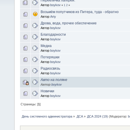
Перекличка лагерей.
Автор
boykov
«
1
2
»
Возьмём попутчиков из Питера, туда - обратно
Автор
Arty
Дрова, вода, прочее обеспечение
Автор
boykov
Благодарности
Автор
boykov
Медиа
Автор
boykov
Потеряшки
Автор
boykov
Радиосвязь
Автор
boykov
Авто на поляне
Автор
boykov
Новички
Автор
boykov
Страницы: [
1
]
День системного администратора
»
ДСА
»
ДСА 2024 (19)
(Модератор:
b