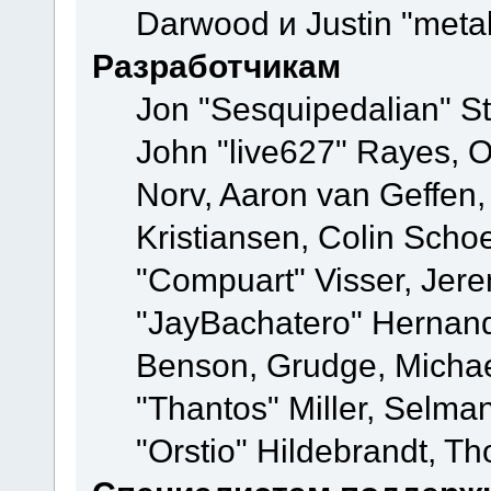
Darwood и Justin "meta
Разработчикам
Jon "Sesquipedalian" St
John "live627" Rayes, 
Norv, Aaron van Geffen,
Kristiansen, Colin Scho
"Compuart" Visser, Jer
"JayBachatero" Hernand
Benson, Grudge, Micha
"Thantos" Miller, Selma
"Orstio" Hildebrandt, Th