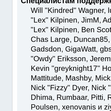
Специалистам поддерж
Will "Kindred" Wagner, l
"Lex" Kilpinen, JimM, Ad
"Lex" Kilpinen, Ben Sco
Chas Large, Duncan85, E
Gadsdon, GigaWatt, gbs
"Owdy" Eriksson, Jeremy
Kevin "greyknight17" Hou
Mattitude, Mashby, Mick G
Nick "Fizzy" Dyer, Nick 
Dhima, Rumbaar, Pitti,
Poulsen, xenovanis и z