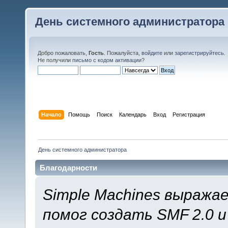
День системного администратора
Добро пожаловать,
Гость
. Пожалуйста,
войдите
или
зарегистрируйтесь
.
Не получили
письмо с кодом активации
?
Начало
Помощь
Поиск
Календарь
Вход
Регистрация
День системного администратора
Благодарности
Simple Machines выража
помог создать SMF 2.0 