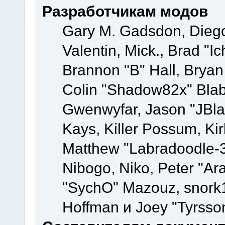
Разработчикам модов
Gary M. Gadsdon, Dieg
Valentin, Mick., Brad
Brannon "B" Hall, Bryan
Colin "Shadow82x" Blabe
Gwenwyfar, Jason "JBla
Kays, Killer Possum, K
Matthew "Labradoodle-3
Nibogo, Niko, Peter "Ara
"SychO" Mazouz, snork1
Hoffman и Joey "Tyrsso