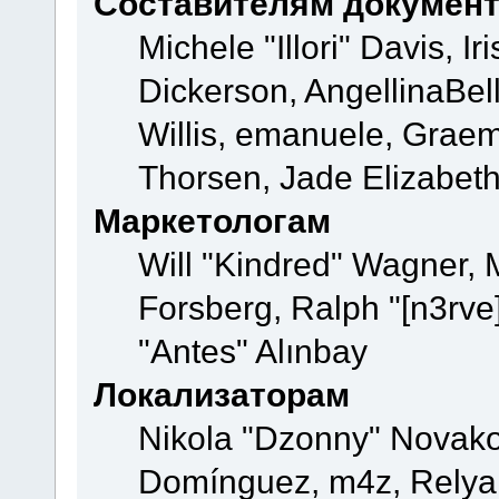
Составителям докумен
Michele "Illori" Davis, 
Dickerson, AngellinaBell
Willis, emanuele, Grae
Thorsen, Jade Elizabeth
Маркетологам
Will "Kindred" Wagner,
Forsberg, Ralph "[n3rve
"Antes" Alınbay
Локализаторам
Nikola "Dzonny" Novako
Domínguez, m4z, Relyan