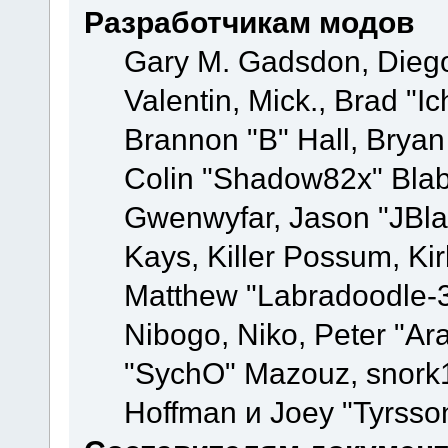
Разработчикам модов
Gary M. Gadsdon, Dieg
Valentin, Mick., Brad
Brannon "B" Hall, Bryan
Colin "Shadow82x" Blabe
Gwenwyfar, Jason "JBla
Kays, Killer Possum, K
Matthew "Labradoodle-3
Nibogo, Niko, Peter "Ara
"SychO" Mazouz, snork1
Hoffman и Joey "Tyrsso