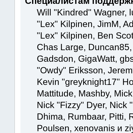
Специалистам поддерж
Will "Kindred" Wagner, l
"Lex" Kilpinen, JimM, Ad
"Lex" Kilpinen, Ben Sco
Chas Large, Duncan85, E
Gadsdon, GigaWatt, gbs
"Owdy" Eriksson, Jeremy
Kevin "greyknight17" Hou
Mattitude, Mashby, Mick G
Nick "Fizzy" Dyer, Nick 
Dhima, Rumbaar, Pitti,
Poulsen, xenovanis и z