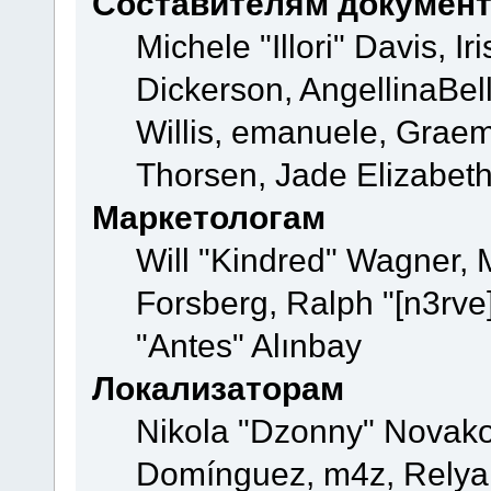
Составителям докумен
Michele "Illori" Davis, 
Dickerson, AngellinaBell
Willis, emanuele, Grae
Thorsen, Jade Elizabeth
Маркетологам
Will "Kindred" Wagner,
Forsberg, Ralph "[n3rve
"Antes" Alınbay
Локализаторам
Nikola "Dzonny" Novako
Domínguez, m4z, Relyan