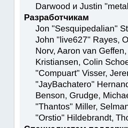
Darwood и Justin "meta
Разработчикам
Jon "Sesquipedalian" St
John "live627" Rayes, 
Norv, Aaron van Geffen,
Kristiansen, Colin Scho
"Compuart" Visser, Jer
"JayBachatero" Hernand
Benson, Grudge, Micha
"Thantos" Miller, Selma
"Orstio" Hildebrandt, Th