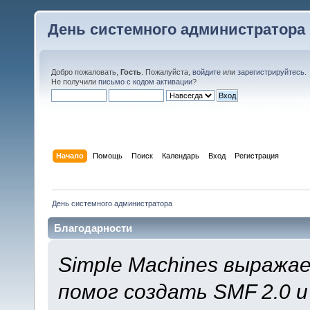
День системного администратора
Добро пожаловать,
Гость
. Пожалуйста,
войдите
или
зарегистрируйтесь
.
Не получили
письмо с кодом активации
?
Начало
Помощь
Поиск
Календарь
Вход
Регистрация
День системного администратора
Благодарности
Simple Machines выража
помог создать SMF 2.0 