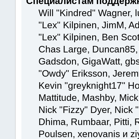
Специалистам поддерж
Will "Kindred" Wagner, l
"Lex" Kilpinen, JimM, Ad
"Lex" Kilpinen, Ben Sco
Chas Large, Duncan85, E
Gadsdon, GigaWatt, gbs
"Owdy" Eriksson, Jeremy
Kevin "greyknight17" Hou
Mattitude, Mashby, Mick G
Nick "Fizzy" Dyer, Nick 
Dhima, Rumbaar, Pitti,
Poulsen, xenovanis и z