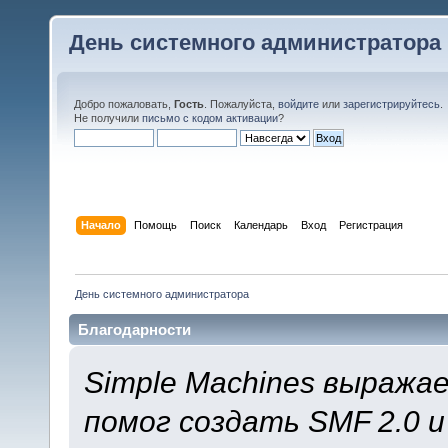
День системного администратора
Добро пожаловать,
Гость
. Пожалуйста,
войдите
или
зарегистрируйтесь
.
Не получили
письмо с кодом активации
?
Начало
Помощь
Поиск
Календарь
Вход
Регистрация
День системного администратора
Благодарности
Simple Machines выража
помог создать SMF 2.0 