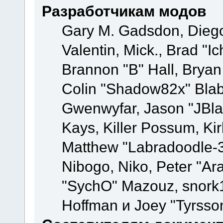
Разработчикам модов
Gary M. Gadsdon, Dieg
Valentin, Mick., Brad
Brannon "B" Hall, Bryan
Colin "Shadow82x" Blabe
Gwenwyfar, Jason "JBla
Kays, Killer Possum, K
Matthew "Labradoodle-3
Nibogo, Niko, Peter "Ara
"SychO" Mazouz, snork1
Hoffman и Joey "Tyrsso