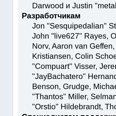
Darwood и Justin "meta
Разработчикам
Jon "Sesquipedalian" St
John "live627" Rayes, 
Norv, Aaron van Geffen,
Kristiansen, Colin Scho
"Compuart" Visser, Jer
"JayBachatero" Hernand
Benson, Grudge, Micha
"Thantos" Miller, Selma
"Orstio" Hildebrandt, Th