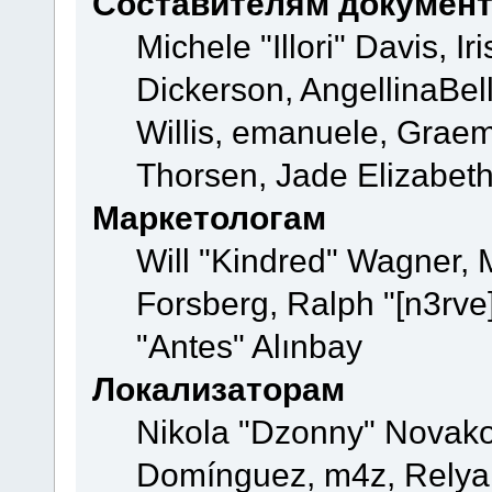
Составителям докумен
Michele "Illori" Davis, 
Dickerson, AngellinaBell
Willis, emanuele, Grae
Thorsen, Jade Elizabeth
Маркетологам
Will "Kindred" Wagner,
Forsberg, Ralph "[n3rve
"Antes" Alınbay
Локализаторам
Nikola "Dzonny" Novako
Domínguez, m4z, Relyan