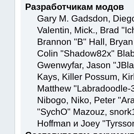
Разработчикам модов
Gary M. Gadsdon, Dieg
Valentin, Mick., Brad
Brannon "B" Hall, Bryan
Colin "Shadow82x" Blabe
Gwenwyfar, Jason "JBla
Kays, Killer Possum, K
Matthew "Labradoodle-3
Nibogo, Niko, Peter "Ara
"SychO" Mazouz, snork1
Hoffman и Joey "Tyrsso