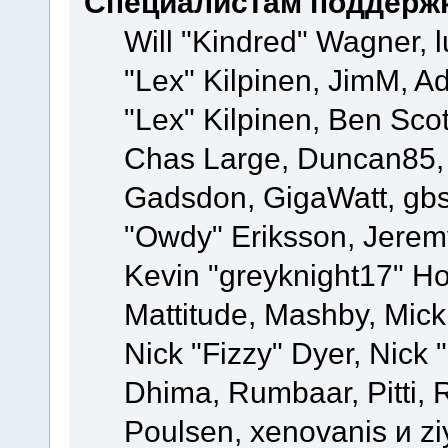
Специалистам поддерж
Will "Kindred" Wagner, l
"Lex" Kilpinen, JimM, Ad
"Lex" Kilpinen, Ben Sco
Chas Large, Duncan85, E
Gadsdon, GigaWatt, gbs
"Owdy" Eriksson, Jeremy
Kevin "greyknight17" Hou
Mattitude, Mashby, Mick G
Nick "Fizzy" Dyer, Nick 
Dhima, Rumbaar, Pitti,
Poulsen, xenovanis и z