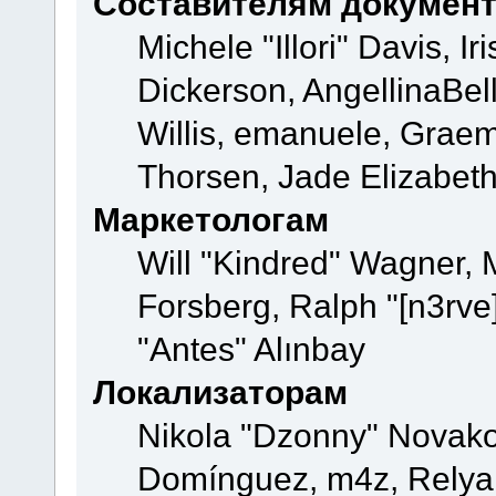
Составителям докумен
Michele "Illori" Davis, 
Dickerson, AngellinaBell
Willis, emanuele, Grae
Thorsen, Jade Elizabeth
Маркетологам
Will "Kindred" Wagner,
Forsberg, Ralph "[n3rve
"Antes" Alınbay
Локализаторам
Nikola "Dzonny" Novako
Domínguez, m4z, Relyan