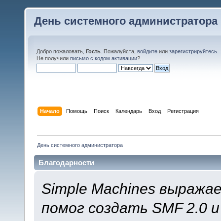
День системного администратора
Добро пожаловать,
Гость
. Пожалуйста,
войдите
или
зарегистрируйтесь
.
Не получили
письмо с кодом активации
?
Начало
Помощь
Поиск
Календарь
Вход
Регистрация
День системного администратора
Благодарности
Simple Machines выража
помог создать SMF 2.0 