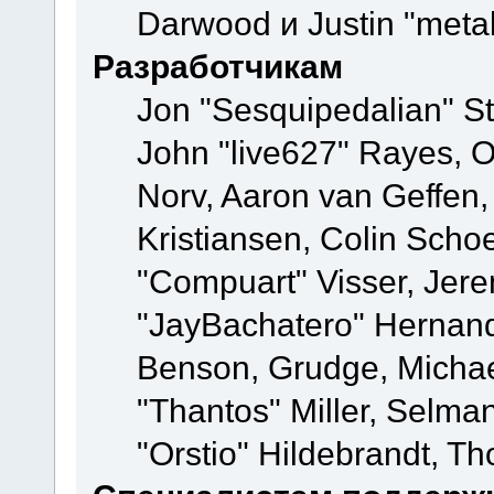
Darwood и Justin "meta
Разработчикам
Jon "Sesquipedalian" St
John "live627" Rayes, 
Norv, Aaron van Geffen,
Kristiansen, Colin Scho
"Compuart" Visser, Jer
"JayBachatero" Hernand
Benson, Grudge, Micha
"Thantos" Miller, Selma
"Orstio" Hildebrandt, Th