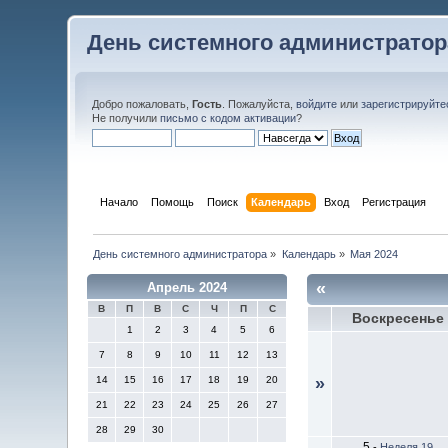
День системного администратор
Добро пожаловать,
Гость
. Пожалуйста,
войдите
или
зарегистрируйте
Не получили
письмо с кодом активации
?
Начало
Помощь
Поиск
Календарь
Вход
Регистрация
День системного администратора
»
Календарь
»
Мая 2024
«
Апрель 2024
В
П
В
С
Ч
П
С
Воскресенье
1
2
3
4
5
6
7
8
9
10
11
12
13
14
15
16
17
18
19
20
»
21
22
23
24
25
26
27
28
29
30
5
-
Неделя 19