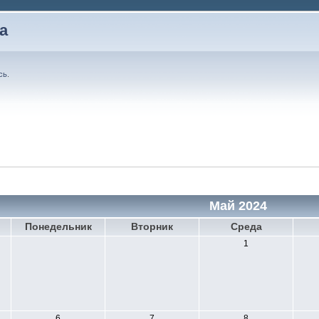
а
сь
.
Май 2024
Понедельник
Вторник
Среда
1
6
7
8