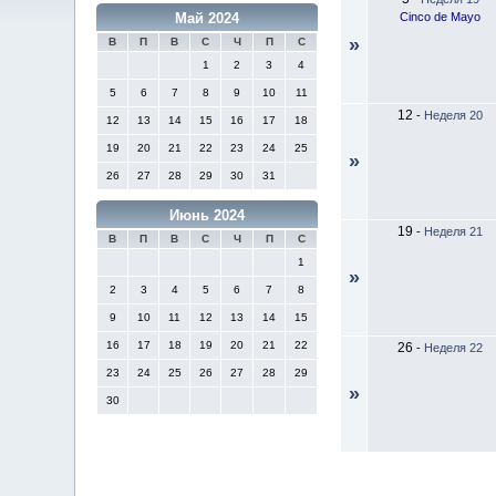
Cinco de Mayo
Май 2024
»
В
П
В
С
Ч
П
С
1
2
3
4
5
6
7
8
9
10
11
12
-
Неделя 20
12
13
14
15
16
17
18
19
20
21
22
23
24
25
»
26
27
28
29
30
31
Июнь 2024
19
-
Неделя 21
В
П
В
С
Ч
П
С
1
»
2
3
4
5
6
7
8
9
10
11
12
13
14
15
16
17
18
19
20
21
22
26
-
Неделя 22
23
24
25
26
27
28
29
»
30