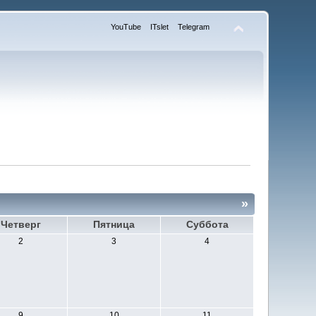
YouTube
ITslet
Telegram
»
Четверг
Пятница
Суббота
2
3
4
9
10
11