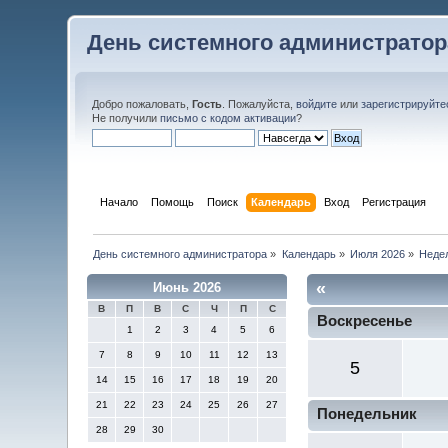
День системного администратор
Добро пожаловать,
Гость
. Пожалуйста,
войдите
или
зарегистрируйте
Не получили
письмо с кодом активации
?
Начало
Помощь
Поиск
Календарь
Вход
Регистрация
День системного администратора
»
Календарь
»
Июля 2026
»
Неде
«
Июнь 2026
В
П
В
С
Ч
П
С
Воскресенье
1
2
3
4
5
6
7
8
9
10
11
12
13
5
14
15
16
17
18
19
20
21
22
23
24
25
26
27
Понедельник
28
29
30