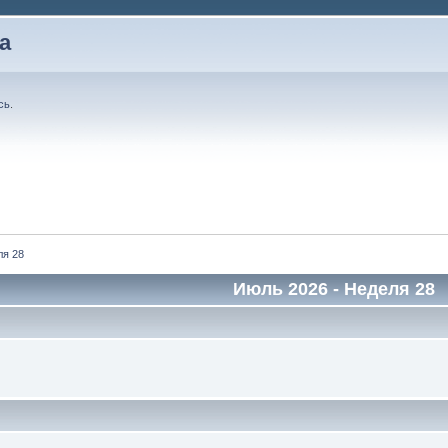
а
сь
.
ля 28
Июль 2026
- Неделя 28