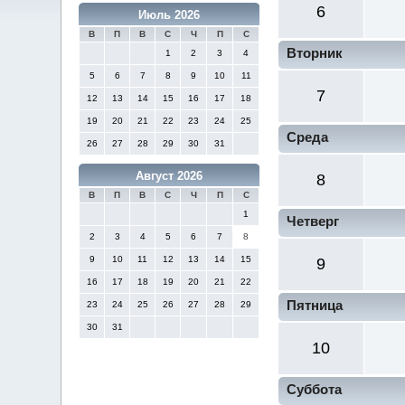
6
Июль 2026
В
П
В
С
Ч
П
С
Вторник
1
2
3
4
5
6
7
8
9
10
11
7
12
13
14
15
16
17
18
19
20
21
22
23
24
25
Среда
26
27
28
29
30
31
Август 2026
8
В
П
В
С
Ч
П
С
1
Четверг
2
3
4
5
6
7
8
9
10
11
12
13
14
15
9
16
17
18
19
20
21
22
Пятница
23
24
25
26
27
28
29
30
31
10
Суббота