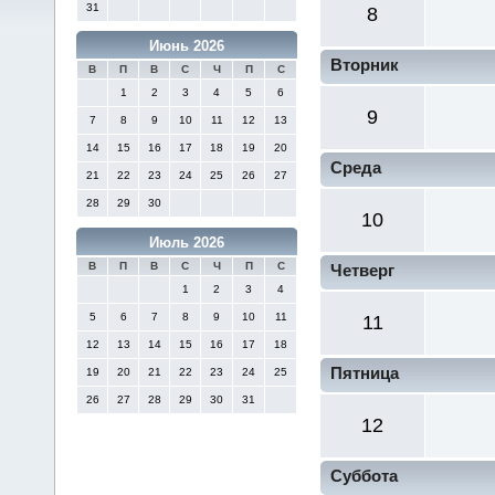
31
8
Июнь 2026
Вторник
В
П
В
С
Ч
П
С
1
2
3
4
5
6
9
7
8
9
10
11
12
13
14
15
16
17
18
19
20
Среда
21
22
23
24
25
26
27
28
29
30
10
Июль 2026
В
П
В
С
Ч
П
С
Четверг
1
2
3
4
5
6
7
8
9
10
11
11
12
13
14
15
16
17
18
Пятница
19
20
21
22
23
24
25
26
27
28
29
30
31
12
Суббота