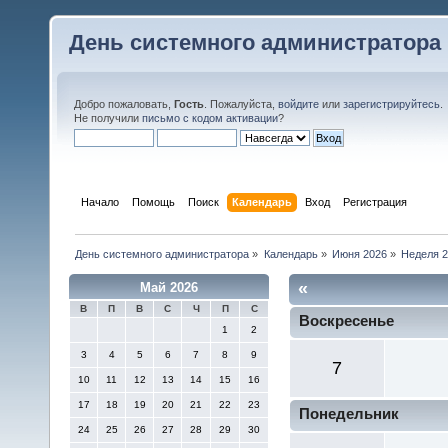
День системного администратора
Добро пожаловать,
Гость
. Пожалуйста,
войдите
или
зарегистрируйтесь
.
Не получили
письмо с кодом активации
?
Начало
Помощь
Поиск
Календарь
Вход
Регистрация
День системного администратора
»
Календарь
»
Июня 2026
»
Неделя 
«
Май 2026
В
П
В
С
Ч
П
С
Воскресенье
1
2
3
4
5
6
7
8
9
7
10
11
12
13
14
15
16
17
18
19
20
21
22
23
Понедельник
24
25
26
27
28
29
30