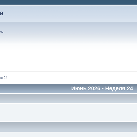
а
сь
.
ля 24
Июнь 2026
- Неделя 24