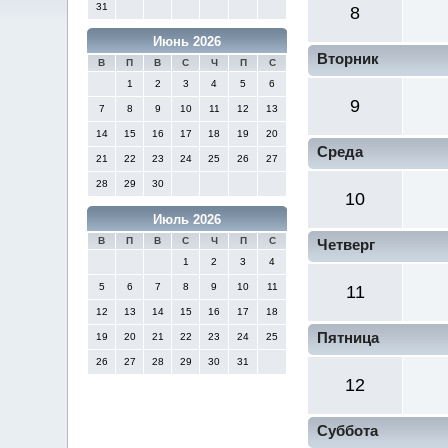
31
8
Июнь 2026
Вторник
В
П
В
С
Ч
П
С
1
2
3
4
5
6
9
7
8
9
10
11
12
13
14
15
16
17
18
19
20
Среда
21
22
23
24
25
26
27
28
29
30
10
Июль 2026
В
П
В
С
Ч
П
С
Четверг
1
2
3
4
5
6
7
8
9
10
11
11
12
13
14
15
16
17
18
Пятница
19
20
21
22
23
24
25
26
27
28
29
30
31
12
Суббота