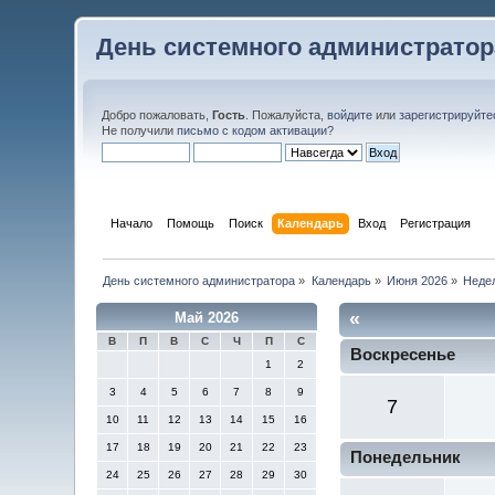
День системного администратор
Добро пожаловать,
Гость
. Пожалуйста,
войдите
или
зарегистрируйте
Не получили
письмо с кодом активации
?
Начало
Помощь
Поиск
Календарь
Вход
Регистрация
День системного администратора
»
Календарь
»
Июня 2026
»
Неде
«
Май 2026
В
П
В
С
Ч
П
С
Воскресенье
1
2
3
4
5
6
7
8
9
7
10
11
12
13
14
15
16
17
18
19
20
21
22
23
Понедельник
24
25
26
27
28
29
30