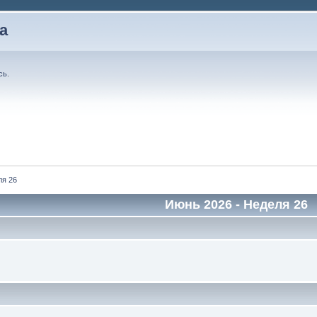
а
сь
.
ля 26
Июнь 2026
- Неделя 26