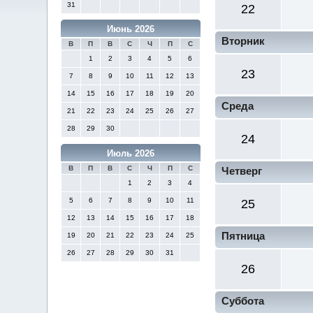
31
22
Июнь 2026
Вторник
В
П
В
С
Ч
П
С
1
2
3
4
5
6
23
7
8
9
10
11
12
13
14
15
16
17
18
19
20
Среда
21
22
23
24
25
26
27
28
29
30
24
Июль 2026
В
П
В
С
Ч
П
С
Четверг
1
2
3
4
5
6
7
8
9
10
11
25
12
13
14
15
16
17
18
Пятница
19
20
21
22
23
24
25
26
27
28
29
30
31
26
Суббота