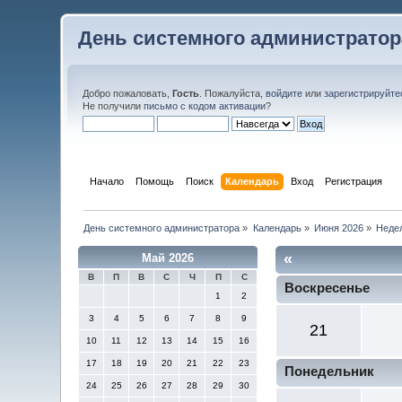
День системного администратор
Добро пожаловать,
Гость
. Пожалуйста,
войдите
или
зарегистрируйте
Не получили
письмо с кодом активации
?
Начало
Помощь
Поиск
Календарь
Вход
Регистрация
День системного администратора
»
Календарь
»
Июня 2026
»
Неде
«
Май 2026
В
П
В
С
Ч
П
С
Воскресенье
1
2
3
4
5
6
7
8
9
21
10
11
12
13
14
15
16
17
18
19
20
21
22
23
Понедельник
24
25
26
27
28
29
30