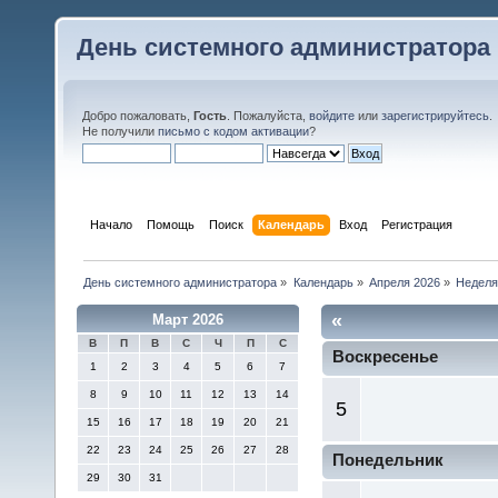
День системного администратора
Добро пожаловать,
Гость
. Пожалуйста,
войдите
или
зарегистрируйтесь
.
Не получили
письмо с кодом активации
?
Начало
Помощь
Поиск
Календарь
Вход
Регистрация
День системного администратора
»
Календарь
»
Апреля 2026
»
Неделя
«
Март 2026
В
П
В
С
Ч
П
С
Воскресенье
1
2
3
4
5
6
7
8
9
10
11
12
13
14
5
15
16
17
18
19
20
21
22
23
24
25
26
27
28
Понедельник
29
30
31