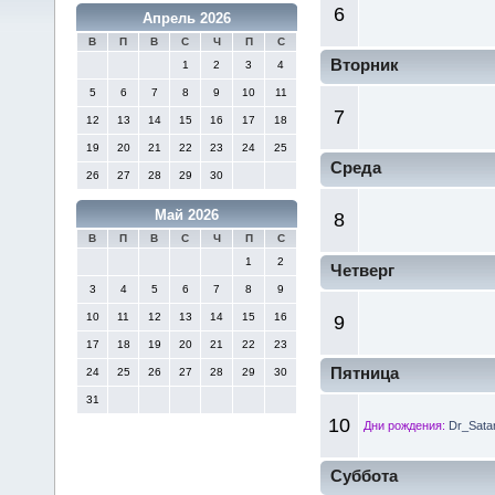
6
Апрель 2026
В
П
В
С
Ч
П
С
Вторник
1
2
3
4
5
6
7
8
9
10
11
7
12
13
14
15
16
17
18
19
20
21
22
23
24
25
Среда
26
27
28
29
30
Май 2026
8
В
П
В
С
Ч
П
С
1
2
Четверг
3
4
5
6
7
8
9
10
11
12
13
14
15
16
9
17
18
19
20
21
22
23
Пятница
24
25
26
27
28
29
30
31
10
Дни рождения:
Dr_Sata
Суббота